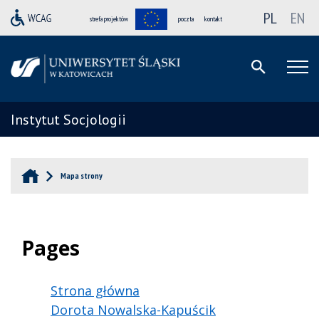
PL
EN
strefa projektów
poczta
kontakt
Instytut Socjologii
Mapa strony
Pages
Strona główna
Dorota Nowalska-Kapuścik