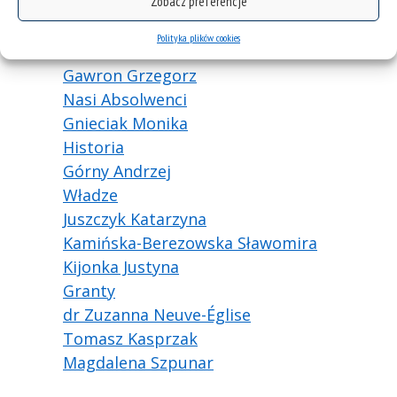
Zobacz preferencje
Rada Programowo-Biznesowa
Rada Programowa
Polityka plików cookies
erasmus
Gawron Grzegorz
Nasi Absolwenci
Gnieciak Monika
Historia
Górny Andrzej
Władze
Juszczyk Katarzyna
Kamińska-Berezowska Sławomira
Kijonka Justyna
Granty
dr Zuzanna Neuve-Église
Tomasz Kasprzak
Magdalena Szpunar