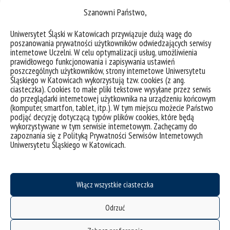
Monika Żak
Szanowni Państwo,
Wydarzenia
Uniwersytet Śląski w Katowicach przywiązuje dużą wagę do
Konferencje
poszanowania prywatności użytkowników odwiedzających serwisy
Fotorelacja z Konferencji
internetowe Uczelni. W celu optymalizacji usług, umożliwienia
prawidłowego funkcjonowania i zapisywania ustawień
„From the grassroots to policy
poszczególnych użytkowników, strony internetowe Uniwersytetu
and back: Putting just
Śląskiego w Katowicach wykorzystują tzw. cookies (z ang.
ciasteczka). Cookies to małe pliki tekstowe wysyłane przez serwis
transition to practice”
do przeglądarki internetowej użytkownika na urządzeniu końcowym
Inne wydarzenia
(komputer, smartfon, tablet, itp.). W tym miejscu możecie Państwo
podjąć decyzję dotyczącą typów plików cookies, które będą
Seminarium Socjo-Kato 25.02.2020
wykorzystywane w tym serwisie internetowym. Zachęcamy do
Drzazga-Lech Maja
zapoznania się z Polityką Prywatności Serwisów Internetowych
Uniwersytetu Śląskiego w Katowicach.
Dzienniak-Pulina Daniela
Badania
Zespoły badawcze
Włącz wszystkie ciasteczka
Dziewierski Marek
Współpraca
Odrzuć
Biznes i Administracja