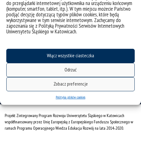
do przeglądarki internetowej użytkownika na urządzeniu końcowym
RODO
(komputer, smartfon, tablet, itp.). W tym miejscu możecie Państwo
gadżety UŚ
podjąć decyzję dotyczącą typów plików cookies, które będą
wykorzystywane w tym serwisie internetowym. Zachęcamy do
Instytut Socjologii
zapoznania się z Polityką Prywatności Serwisów Internetowych
Uniwersytetu Śląskiego w Katowicach.
40-007 Katowice
ul. Bankowa 11
Włącz wszystkie ciasteczka
tel./fax +48 32 359 21 30
Odrzuć
tel. + 48 32 359 18 89
Zobacz preferencje
e-mail:
is.wns@us.edu.pl
Polityka plików cookies
Projekt Zintegrowany Program Rozwoju Uniwersytetu Śląskiego w Katowicach
współfinansowany przez Unię Europejską z Europejskiego Funduszu Społecznego w
ramach Programu Operacyjnego Wiedza Edukacja Rozwój na lata 2014˗2020.