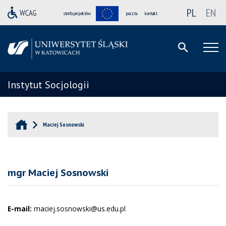
PL
EN
strefa projektów
poczta
kontakt
Instytut Socjologii
Maciej Sosnowski
mgr Maciej Sosnowski
E-mail:
maciej.sosnowski@us.edu.pl