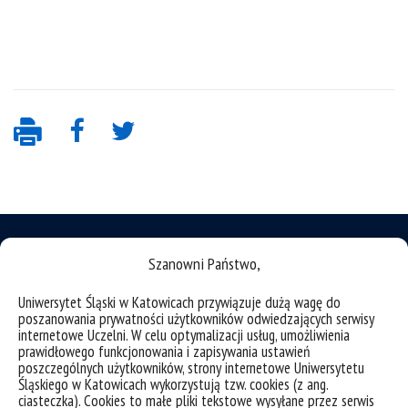
Szanowni Państwo,
Uniwersytet Śląski w Katowicach przywiązuje dużą wagę do
deklaracja dostępności
poszanowania prywatności użytkowników odwiedzających serwisy
mapa strony
internetowe Uczelni. W celu optymalizacji usług, umożliwienia
prawidłowego funkcjonowania i zapisywania ustawień
struktura uczelni
poszczególnych użytkowników, strony internetowe Uniwersytetu
Śląskiego w Katowicach wykorzystują tzw. cookies (z ang.
organizacja roku akademickiego
ciasteczka). Cookies to małe pliki tekstowe wysyłane przez serwis