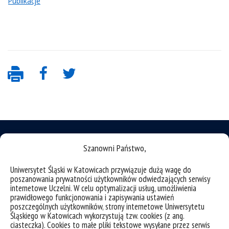
Publikacje
Szanowni Państwo,
Uniwersytet Śląski w Katowicach przywiązuje dużą wagę do
deklaracja dostępności
poszanowania prywatności użytkowników odwiedzających serwisy
mapa strony
internetowe Uczelni. W celu optymalizacji usług, umożliwienia
prawidłowego funkcjonowania i zapisywania ustawień
struktura uczelni
poszczególnych użytkowników, strony internetowe Uniwersytetu
Śląskiego w Katowicach wykorzystują tzw. cookies (z ang.
organizacja roku akademickiego
ciasteczka). Cookies to małe pliki tekstowe wysyłane przez serwis