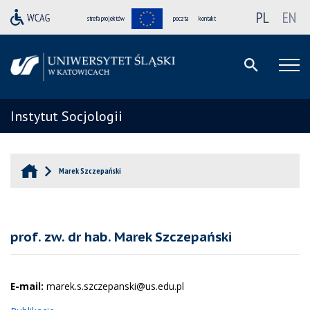
PL
EN
strefa projektów
poczta
kontakt
Instytut Socjologii
Marek Szczepański
prof. zw. dr hab. Marek Szczepański
E-mail:
marek.s.szczepanski@us.edu.pl