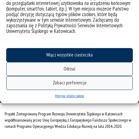
do przeglądarki internetowej użytkownika na urządzeniu końcowym
RODO
(komputer, smartfon, tablet, itp.). W tym miejscu możecie Państwo
gadżety UŚ
podjąć decyzję dotyczącą typów plików cookies, które będą
wykorzystywane w tym serwisie internetowym. Zachęcamy do
Instytut Socjologii
zapoznania się z Polityką Prywatności Serwisów Internetowych
Uniwersytetu Śląskiego w Katowicach.
40-007 Katowice
ul. Bankowa 11
Włącz wszystkie ciasteczka
tel./fax +48 32 359 21 30
Odrzuć
tel. + 48 32 359 18 89
Zobacz preferencje
e-mail:
is.wns@us.edu.pl
Polityka plików cookies
Projekt Zintegrowany Program Rozwoju Uniwersytetu Śląskiego w Katowicach
współfinansowany przez Unię Europejską z Europejskiego Funduszu Społecznego w
ramach Programu Operacyjnego Wiedza Edukacja Rozwój na lata 2014˗2020.