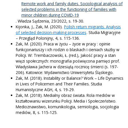
Remote work and family duties. Sociological analysis of
selected problems in the functioning of families with
minor children during COVID-19
. Władza Sądzenia, 23/2022, s. 19-30.
Kijonka, J., Żak, M. (2020).
Polish return migrants. Analysis
of selected decision-making processes
. Studia Migracyjne
– Przegląd Polonijny, 4, s. 115-136.
Żak, M. (2020). Praca w życiu – życie w pracy : opinie
funkcjonariuszy i ich rodzin o blaskach i cieniach służby w
Policji. W: Trembaczowski, Ł. (red.), Jakość pracy a stan
więzi społecznych: monografia poświęcona pamięci prof.
Władysława Jachera w dziesiątą rocznicę śmierci (s. 197-
206). Katowice: Wydawnictwo Uniwersytetu Śląskiego.
Żak, M. (2018). Instability or Balance? Work – Life Dynamics
in Lives of Policemen and Their Families. Studia
Humanistyczne AGH, 4, s. 19-29.
Żak, M. (2018). Medialny obraz świata. Rola mediów w
kształtowaniu wizerunku Policji. Media i Społeczeństwo.
Medioznawstwo, komunikologia, semiologia, socjologia
mediów, 8, s. 115-125.