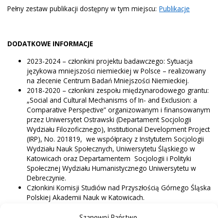
Pełny zestaw publikacji dostępny w tym miejscu:
Publikacje
DODATKOWE INFORMACJE
2023-2024 – członkini projektu badawczego: Sytuacja
językowa mniejszości niemieckiej w Polsce – realizowany
na zlecenie Centrum Badań Mniejszości Niemieckiej.
2018-2020 – członkini zespołu międzynarodowego grantu:
„Social and Cultural Mechanisms of In- and Exclusion: a
Comparative Perspective” organizowanym i finansowanym
przez Uniwersytet Ostrawski (Departament Socjologii
Wydziału Filozoficznego), Institutional Development Project
(IRP), No. 201819, we współpracy z Instytutem Socjologii
Wydziału Nauk Społecznych, Uniwersytetu Śląskiego w
Katowicach oraz Departamentem Socjologii i Polityki
Społecznej Wydziału Humanistycznego Uniwersytetu w
Debreczynie.
Członkini Komisji Studiów nad Przyszłością Górnego Śląska
Polskiej Akademii Nauk w Katowicach.
Sekretarz katowickiego oddziału Polskiego Towarzystwa
Szanowni Państwo,
Socjologicznego.