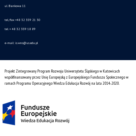
ul. Bankowa 11
tel./fax +48 32 359 21 30
tel. + 48 32 359 18 89
e-mail:
is.wns@us.edu.pl
Projekt Zintegrowany Program Rozwoju Uniwersytetu Śląskiego w Katowicach
współfinansowany przez Unię Europejską z Europejskiego Funduszu Społecznego w
ramach Programu Operacyjnego Wiedza Edukacja Rozwój na lata 2014˗2020.