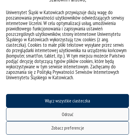
Sekretarz „Górnośląskich Studiów Socjologicznych. Seria
Nowa”.
Uniwersytet Śląski w Katowicach przywiązuje dużą wagę do
poszanowania prywatności użytkowników odwiedzających serwisy
ADRESY INTERNETOWE W SIECI
internetowe Uczelni. W celu optymalizacji usług, umożliwienia
prawidłowego funkcjonowania i zapisywania ustawień
https://orcid.org/0000-0002-3472-1864
poszczególnych użytkowników, strony internetowe Uniwersytetu
Śląskiego w Katowicach wykorzystują tzw. cookies (z ang.
https://www.researchgate.net/profile/Monika-Zak
ciasteczka). Cookies to małe pliki tekstowe wysyłane przez serwis
do przeglądarki internetowej użytkownika na urządzeniu końcowym
https://independent.academia.edu/%C5%BBakMonika
(komputer, smartfon, tablet, itp.). W tym miejscu możecie Państwo
podjąć decyzję dotyczącą typów plików cookies, które będą
wykorzystywane w tym serwisie internetowym. Zachęcamy do
zapoznania się z Polityką Prywatności Serwisów Internetowych
Uniwersytetu Śląskiego w Katowicach.
Włącz wszystkie ciasteczka
Odrzuć
Zobacz preferencje