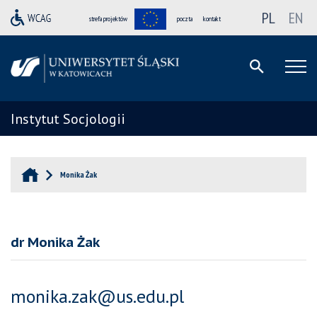
PL
EN
strefa projektów
poczta
kontakt
Instytut Socjologii
Monika Żak
dr Monika Żak
monika.zak@us.edu.pl