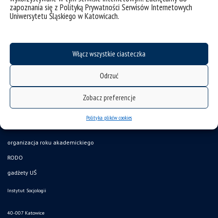
zapoznania się z Polityką Prywatności Serwisów Internetowych
Uniwersytetu Śląskiego w Katowicach.
Włącz wszystkie ciasteczka
Odrzuć
Zobacz preferencje
deklaracja dostępności
mapa strony
Polityka plików cookies
struktura uczelni
organizacja roku akademickiego
RODO
gadżety UŚ
Instytut Socjologii
40-007 Katowice