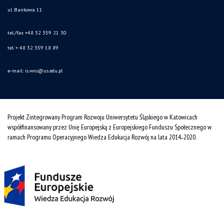
ul. Bankowa 11
tel./fax +48 32 359 21 30
tel. + 48 32 359 18 89
e-mail:
is.wns@us.edu.pl
Projekt Zintegrowany Program Rozwoju Uniwersytetu Śląskiego w Katowicach
współfinansowany przez Unię Europejską z Europejskiego Funduszu Społecznego w
ramach Programu Operacyjnego Wiedza Edukacja Rozwój na lata 2014˗2020.