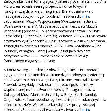
Założycielka i dyrektor artystyczny orkiestry „Camerata Impuls”, z
którą zrealizowała szereg projektów koncertowych i
fonograficznych, w kraju i zagranicą. Brała udział w wielu
międzynarodowych i ogólnopolskich festiwalach,
m.in
.
Laboratorium Muzyki Współczesnej (Warszawa), Festiwalu
„Warszawska Jesień”, Międzynarodowym Festiwalu Muzyki
Wiedeńskiej (Wrocław), Międzynarodowym Festiwalu Muzyki
Kameralnej i Organowej (Leżajsk). W latach 2007-2011 kierownik
artystyczny cyklu koncertów jubileuszowych Wiesława Ochmana,
zainaugurowanych w Londynie (2007). Płyta „Ryterband – The
Journey”, w nagraniu której wzięła udział jako dyrygent,
otrzymała w roku 2023 wyróżnienie
Sélection ClicMag!
francuskiego magazynu ClicMag.
Autorka szeregu publikacji z obszaru dydaktyki i interpretacji
dyrygenckiej. Uczestniczka wielu międzynarodowych konferencji
naukowych m.in. na Łotwie, Litwie, Ukrainie, Portugalii i Izraelu.
Prowadziła wykłady z zakresu interpretacji polskiej muzyki
współczesnej m.in. na Evora University (Portugalia) oraz w
College of Music Mahidol University w Bagkoku (Tajlandia).
Organizatorka i pomysłodawczyni wielu imprez edukacyjnych dla
dzieci i młodzieży. Współautorka książeczki pracy twórczej
dziecka pt. „Fortepian czyli gra faktury”, twórczyni
m.in
.