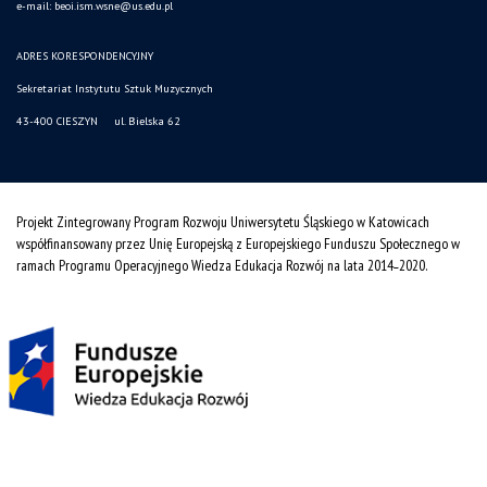
e-mail: beoi.ism.wsne@us.edu.pl
ADRES KORESPONDENCYJNY
Sekretariat Instytutu Sztuk Muzycznych
43-400 CIESZYN ul. Bielska 62
Projekt Zintegrowany Program Rozwoju Uniwersytetu Śląskiego w Katowicach
współfinansowany przez Unię Europejską z Europejskiego Funduszu Społecznego w
ramach Programu Operacyjnego Wiedza Edukacja Rozwój na lata 2014˗2020.