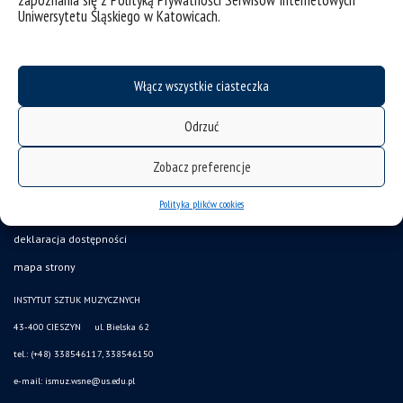
zapoznania się z Polityką Prywatności Serwisów Internetowych
Uniwersytetu Śląskiego w Katowicach.
Włącz wszystkie ciasteczka
Odrzuć
Zobacz preferencje
Polityka plików cookies
deklaracja dostępności
mapa strony
INSTYTUT SZTUK MUZYCZNYCH
43-400 CIESZYN ul. Bielska 62
tel.: (+48) 338546117, 338546150
e-mail: ismuz.wsne@us.edu.pl