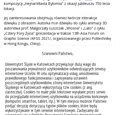
kompozycji „Hejnał Miasta Bytomia” z okazji jubileuszu 750-lecia
lokacji.
Jej zainteresowania obejmują również twórcze interakcje
dźwięku z obrazem. Autorka m.in dźwięku do cyklu animacji 3D
autorstwa prof. Małgorzaty Łuszczak „Wiosna” i „Lato” z cyklu
„Cztery Pory Życia” (prezentacja w trakcie 13th Asia Forum on
Graphic Science /AFGS 2021/, organizowanego przez Politechnikę
w Hong Kongu, Chiny).
Szanowni Państwo,
Uniwersytet Śląski w Katowicach przywiązuje dużą wagę do
poszanowania prywatności użytkowników odwiedzających serwisy
internetowe Uczelni. W celu optymalizacji usług, umożliwienia
prawidłowego funkcjonowania i zapisywania ustawień
poszczególnych użytkowników, strony internetowe Uniwersytetu
Śląskiego w Katowicach wykorzystują tzw. cookies (z ang.
ciasteczka). Cookies to małe pliki tekstowe wysyłane przez serwis
do przeglądarki internetowej użytkownika na urządzeniu końcowym
(komputer, smartfon, tablet, itp.). W tym miejscu możecie Państwo
podjąć decyzję dotyczącą typów plików cookies, które będą
wykorzystywane w tym serwisie internetowym. Zachęcamy do