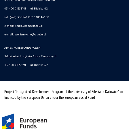
43-400 CIESZYN ul. Bielska 62
tel.: (+48) 338546117, 338546150
e-mail: ismuz.wsne@us.edu.pl
e-mail: beoi.ism.wsne@us.edu.pl
ADRES KORESPONDENCYJNY
Sekretariat Instytutu Sztuk Muzycznych
43-400 CIESZYN ul. Bielska 62
Project "Integrated Development Program of the University of Silesia in Katowice" co-
financed by the European Union under the European Social Fund