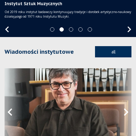
Instytut Sztuk Muzycznych
Instytut Sztuk Muzycznych
Instytut Sztuk Muzycznych
Instytut Sztuk Muzycznych
Uruchomiono stronę internetową, gdzie znajdą się wszystkie niezbędne informacje na
temat naszych działań i wsparcia dla osób pochodzących z Ukrainy. Strona jest na
Od 2019 roku instytut badawczy kontynuujący tradycje i dorobek artystyczno-naukowy
Od 2019 roku instytut badawczy kontynuujący tradycje i dorobek artystyczno-naukowy
Od 2019 roku instytut badawczy kontynuujący tradycje i dorobek artystyczno-naukowy
Od 2019 roku instytut badawczy kontynuujący tradycje i dorobek artystyczno-naukowy
bieżąco aktualizowana
działającego od 1971 roku Instytutu Muzyki.
działającego od 1971 roku Instytutu Muzyki.
działającego od 1971 roku Instytutu Muzyki.
działającego od 1971 roku Instytutu Muzyki.
Wiadomości instytutowe
all