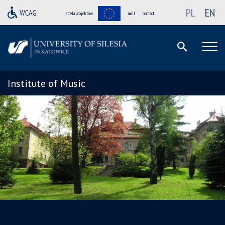
PL
EN
strefa projektów
mail
contact
Institute of Music
Solidarni z Ukrainą / Cолідарні з Україною