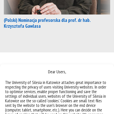
(Polski) Nominacja profesorska dla prof. dr hab.
Krzysztofa Gawlasa
Dear Users,
The University of Silesia in Katowice attaches great importance to
respecting the privacy of users visiting University websites. In order
to optimise services, enable proper functioning and save the
settings of individual users, websites of the University of Silesia in
Katowice use the so-called ‘cookies’. Cookies are small text files
sent by the website to the user’s browser on the end device
Instytut Sztuk
CINiBA biblioteka
Wydawnictwo
(computer, tablet, smartphone, etc.). Here you can decide on the
Muzycznych Erasmus+
akademicka
Uniwersytetu Śląskiego