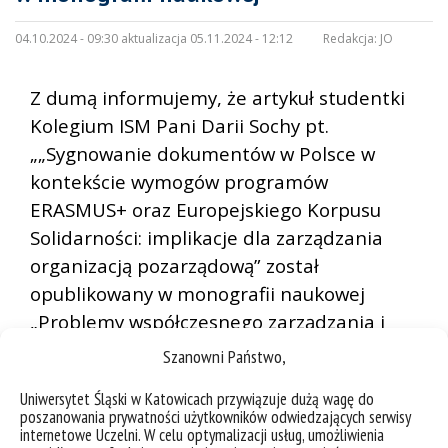
04.10.2024 - 09:30 aktualizacja 05.11.2024 - 12:12
Redakcja:
JO
Z dumą informujemy, że artykuł studentki
Kolegium ISM Pani Darii Sochy pt.
„„Sygnowanie dokumentów w Polsce w
kontekście wymogów programów
ERASMUS+ oraz Europejskiego Korpusu
Solidarności: implikacje dla zarządzania
organizacją pozarządową” został
opublikowany w monografii naukowej
„Problemy współczesnego zarządzania i
logistyki – spojrzenie młodych badaczy”.
Szanowni Państwo,
Uniwersytet Śląski w Katowicach przywiązuje dużą wagę do
poszanowania prywatności użytkowników odwiedzających serwisy
internetowe Uczelni. W celu optymalizacji usług, umożliwienia