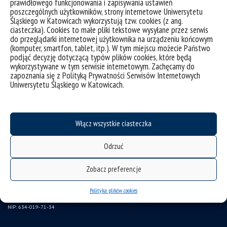
prawidłowego funkcjonowania i zapisywania ustawień
poszczególnych użytkowników, strony internetowe Uniwersytetu
Śląskiego w Katowicach wykorzystują tzw. cookies (z ang.
ciasteczka). Cookies to małe pliki tekstowe wysyłane przez serwis
do przeglądarki internetowej użytkownika na urządzeniu końcowym
(komputer, smartfon, tablet, itp.). W tym miejscu możecie Państwo
podjąć decyzję dotyczącą typów plików cookies, które będą
wykorzystywane w tym serwisie internetowym. Zachęcamy do
zapoznania się z Polityką Prywatności Serwisów Internetowych
Uniwersytetu Śląskiego w Katowicach.
deklaracja dostępności
Włącz wszystkie ciasteczka
mapa strony
Odrzuć
Uniwersytet Śląski w Katowicach
ul. Bankowa 12, 40-007 Katowice
Zobacz preferencje
tel. +48 32 359 22 22
Polityka plików cookies
e-mail: info@us.edu.pl
NIP: 634-019-71-34