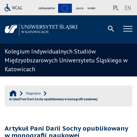
PL
EN
strefa projektów
poczta
kontakt
Kolegium Indywidualnych Studiów
Międzyobszarowych Uniwersytetu Śląskiego w
Katowicach
Osiągnięcia
Artykuł Pani Darii Sochy opublikowany w monografii naukowej
Artykuł Pani Darii Sochy opublikowany
w monografii naukowej