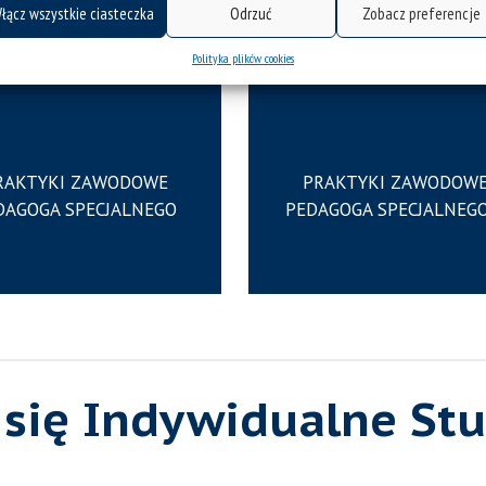
 zawodowych
łącz wszystkie ciasteczka
Odrzuć
Zobacz preferencje
Polityka plików cookies
RAKTYKI ZAWODOWE
PRAKTYKI ZAWODOW
DAGOGA SPECJALNEGO
PEDAGOGA SPECJALNEGO 
się Indywidualne Stu