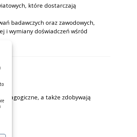
iatowych, które dostarczają
sowań badawczych oraz zawodowych,
owej i wymiany doświadczeń wśród
u
 to
i pedagogiczne, a także zdobywają
óre
a