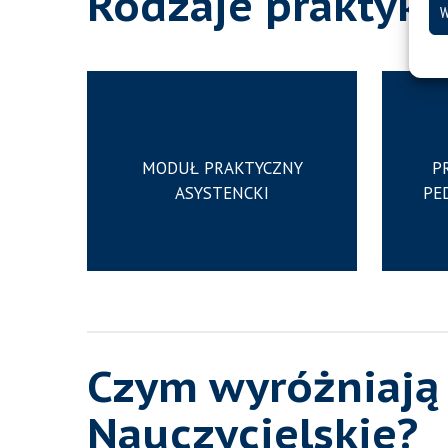
Rodzaje praktyk
W
MODUŁ PRAKTYCZNY
P
ASYSTENCKI
PE
Czym wyróżniają 
Nauczycielskie?