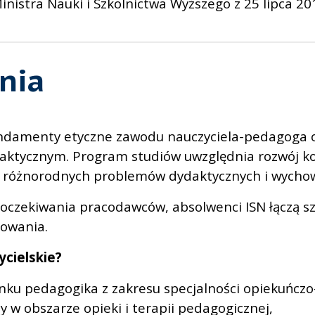
nistra Nauki i Szkolnictwa Wyższego z 25 lipca 201
nia
fundamenty etyczne zawodu nauczyciela-pedagoga 
ktycznym. Program studiów uwzględnia rozwój kom
ie różnorodnych problemów dydaktycznych i wycho
oczekiwania pracodawców, absolwenci ISN łączą sz
sowania.
ycielskie?
unku pedagogika z zakresu specjalności opiekuńcz
 w obszarze opieki i terapii pedagogicznej,