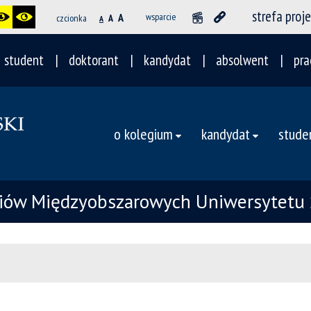
strefa proj
A
wsparcie
czcionka
A
A
student
doktorant
kandydat
absolwent
pra
o kolegium
kandydat
stude
iów Międzyobszarowych Uniwersytetu 