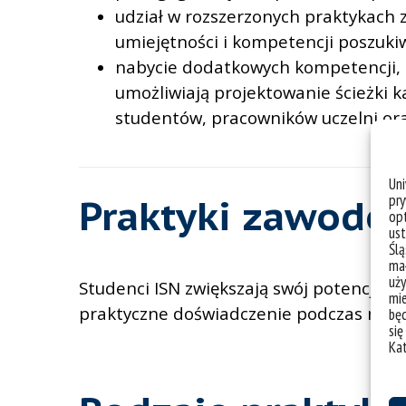
udział w rozszerzonych praktykach 
umiejętności i kompetencji poszuki
nabycie dodatkowych kompetencji, 
umożliwiają projektowanie ścieżki 
studentów, pracowników uczelni oraz
Un
pry
Praktyki zawodo
opt
ust
Ślą
mał
uży
Studenci ISN zwiększają swój potencjał 
mie
praktyczne doświadczenie podczas roz
bę
się
Ka