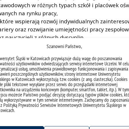
zawodowych w różnych typach szkół i placówek ośw
wanych na rynku pracy,
które wspierają rozwój indywidualnych zaintere
kariery oraz rozwijanie umiejętności pracy zespoł
 nauczycieli z różnych dyscyplin.
Szanowni Państwo,
iwersytet Śląski w Katowicach przywiązuje dużą wagę do poszanowania
watności użytkowników odwiedzających serwisy internetowe Uczelni. W cel
we
ymalizacji usług, umożliwienia prawidłowego funkcjonowania i zapisywania
awień poszczególnych użytkowników, strony internetowe Uniwersytetu
skiego w Katowicach wykorzystują tzw. cookies (z ang. ciasteczka). Cookies
e pliki tekstowe wysyłane przez serwis do przeglądarki internetowej
tkownika na urządzeniu końcowym (komputer, smartfon, tablet, itp.). W tym
indywidualny, rozwijają kompetencje dydaktyczne 
jscu możecie Państwo podjąć decyzję dotyczącą typów plików cookies, kt
budowanych praktyk zawodowych.
dą wykorzystywane w tym serwisie internetowym. Zachęcamy do zapoznani
 z Polityką Prywatności Serwisów Internetowych Uniwersytetu Śląskiego w
towicach.