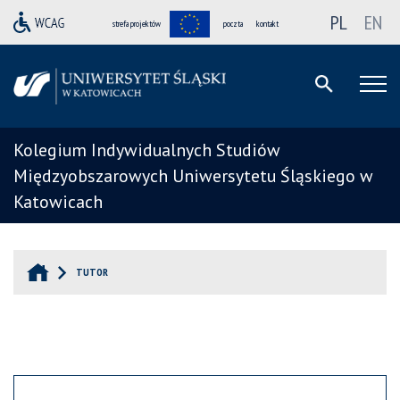
PL
EN
strefa projektów
poczta
kontakt
Kolegium Indywidualnych Studiów
Międzyobszarowych Uniwersytetu Śląskiego w
Katowicach
TUTOR