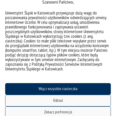
Szanowni Państwo,
PORTAL ISM
Uniwersytet Śląski w Katowicach przywiązuje dużą wagę do
poszanowania prywatności użytkowników odwiedzających serwisy
internetowe Uczelni. W celu optymalizacji usług, umożliwienia
prawidłowego funkcjonowania i zapisywania ustawień
poszczególnych użytkowników, strony internetowe Uniwersytetu
Śląskiego w Katowicach wykorzystują tzw. cookies (z ang.
ciasteczka). Cookies to małe pliki tekstowe wysyłane przez serwis
do przeglądarki internetowej użytkownika na urządzeniu końcowym
(komputer, smartfon, tablet, itp.). W tym miejscu możecie Państwo
podjąć decyzję dotyczącą typów plików cookies, które będą
wykorzystywane w tym serwisie internetowym. Zachęcamy do
zapoznania się z Polityką Prywatności Serwisów Internetowych
Uniwersytetu Śląskiego w Katowicach.
Włącz wszystkie ciasteczka
Odrzuć
deklaracja dostępności
Zobacz preferencje