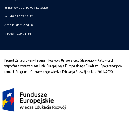
ul. Bankowa 12, 40-007 Katowice
tel. +48 32 359 22 22
e-mail: info@us.edu.pl
NIP: 634-019-71-34
Projekt Zintegrowany Program Rozwoju Uniwersytetu Śląskiego w Katowicach
współfinansowany przez Unię Europejską z Europejskiego Funduszu Społecznego w
ramach Programu Operacyjnego Wiedza Edukacja Rozwój na lata 2014˗2020.