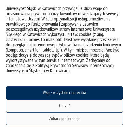
formularza dostępnego na stronie
Uniwersytet Śląski w Katowicach przywiązuje dużą wagę do
internetowej:
poszanowania prywatności użytkowników odwiedzających serwisy
https://forms.gle/QgKxjxYv15bxPikK8
.
internetowe Uczelni. W celu optymalizacji usług, umożliwienia
prawidłowego funkcjonowania i zapisywania ustawień
poszczególnych użytkowników, strony internetowe Uniwersytetu
Śląskiego w Katowicach wykorzystują tzw. cookies (z ang.
ciasteczka). Cookies to małe pliki tekstowe wysyłane przez serwis
do przeglądarki internetowej użytkownika na urządzeniu końcowym
(komputer, smartfon, tablet, itp.). W tym miejscu możecie Państwo
podjąć decyzję dotyczącą typów plików cookies, które będą
wykorzystywane w tym serwisie internetowym. Zachęcamy do
zapoznania się z Polityką Prywatności Serwisów Internetowych
Uniwersytetu Śląskiego w Katowicach.
Włącz wszystkie ciasteczka
Odrzuć
Zobacz preferencje