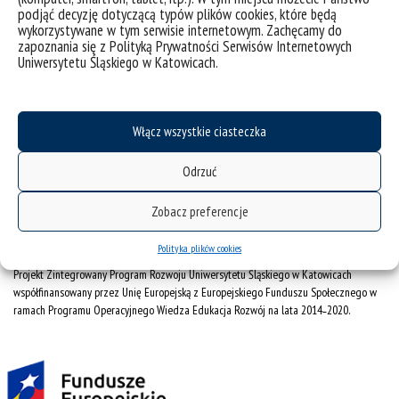
podjąć decyzję dotyczącą typów plików cookies, które będą
deklaracja dostępności
wykorzystywane w tym serwisie internetowym. Zachęcamy do
zapoznania się z Polityką Prywatności Serwisów Internetowych
mapa strony
Uniwersytetu Śląskiego w Katowicach.
Uniwersytet Śląski w Katowicach
ul. Bankowa 12, 40-007 Katowice
Włącz wszystkie ciasteczka
tel. +48 32 359 22 22
e-mail: info@us.edu.pl
Odrzuć
NIP: 634-019-71-34
Zobacz preferencje
Polityka plików cookies
Projekt Zintegrowany Program Rozwoju Uniwersytetu Śląskiego w Katowicach
współfinansowany przez Unię Europejską z Europejskiego Funduszu Społecznego w
ramach Programu Operacyjnego Wiedza Edukacja Rozwój na lata 2014˗2020.