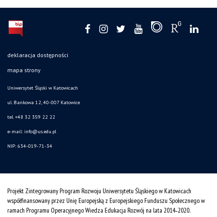
deklaracja dostępności
mapa strony
Uniwersytet Śląski w Katowicach
ul. Bankowa 12, 40-007 Katowice
tel. +48 32 359 22 22
e-mail: info@us.edu.pl
NIP: 634-019-71-34
Projekt Zintegrowany Program Rozwoju Uniwersytetu Śląskiego w Katowicach
współfinansowany przez Unię Europejską z Europejskiego Funduszu Społecznego w
ramach Programu Operacyjnego Wiedza Edukacja Rozwój na lata 2014˗2020.