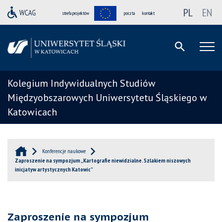
PL
EN
strefa projektów
poczta
kontakt
Kolegium Indywidualnych Studiów
Międzyobszarowych Uniwersytetu Śląskiego w
Katowicach
Konferencje naukowe
Zaproszenie na sympozjum „Kartografie niewidzialne. Szlakiem niszowych
inicjatyw artystycznych Katowic”
Zaproszenie na sympozjum