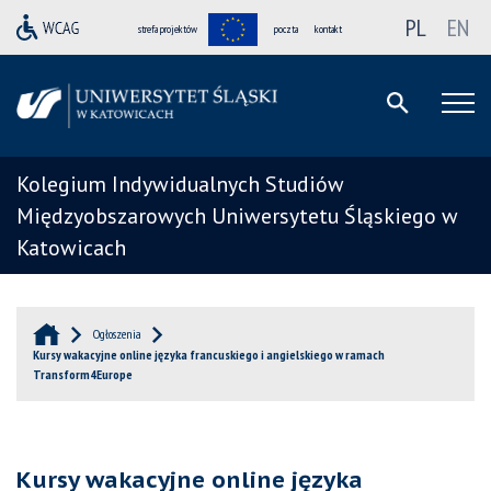
PL
EN
strefa projektów
poczta
kontakt
Kolegium Indywidualnych Studiów
Międzyobszarowych Uniwersytetu Śląskiego w
Katowicach
Ogłoszenia
Kursy wakacyjne online języka francuskiego i angielskiego w ramach
Transform4Europe
Kursy wakacyjne online języka