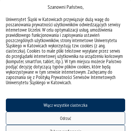
Szanowni Państwo,
Zapisy odbywają się przez formularz
na
stronie sojuszu Transform4Europe
.
Uniwersytet Śląski w Katowicach przywiązuje dużą wagę do
poszanowania prywatności użytkowników odwiedzających serwisy
internetowe Uczelni. W celu optymalizacji usług, umożliwienia
Ulotka informacyjna: kursy językowe
prawidłowego funkcjonowania i zapisywania ustawień
T4EU
poszczególnych użytkowników, strony internetowe Uniwersytetu
Śląskiego w Katowicach wykorzystują tzw. cookies (z ang.
ciasteczka). Cookies to małe pliki tekstowe wysyłane przez serwis
do przeglądarki internetowej użytkownika na urządzeniu końcowym
(komputer, smartfon, tablet, itp.). W tym miejscu możecie Państwo
podjąć decyzję dotyczącą typów plików cookies, które będą
wykorzystywane w tym serwisie internetowym. Zachęcamy do
zapoznania się z Polityką Prywatności Serwisów Internetowych
Uniwersytetu Śląskiego w Katowicach.
Włącz wszystkie ciasteczka
Odrzuć