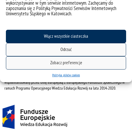
wykorzystywane w tym serwisie internetowym. Zachęcamy do
mapa strony
zapoznania się z Polityką Prywatności Serwisów Internetowych
Uniwersytetu Śląskiego w Katowicach.
Uniwersytet Śląski w Katowicach
ul. Bankowa 12, 40-007 Katowice
tel. +48 32 359 22 22
Włącz wszystkie ciasteczka
e-mail: info@us.edu.pl
Odrzuć
NIP: 634-019-71-34
Zobacz preferencje
Polityka plików cookies
Projekt Zintegrowany Program Rozwoju Uniwersytetu Śląskiego w Katowicach
współfinansowany przez Unię Europejską z Europejskiego Funduszu Społecznego w
ramach Programu Operacyjnego Wiedza Edukacja Rozwój na lata 2014˗2020.