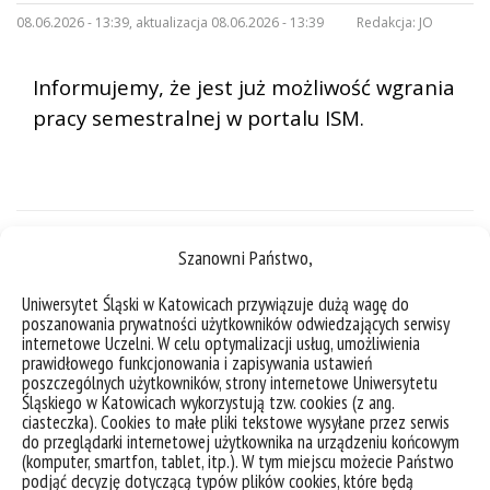
08.06.2026 - 13:39, aktualizacja 08.06.2026 - 13:39
Redakcja:
JO
Informujemy, że jest już możliwość wgrania
pracy semestralnej w portalu ISM.
Szanowni Państwo,
Uniwersytet Śląski w Katowicach przywiązuje dużą wagę do
poszanowania prywatności użytkowników odwiedzających serwisy
internetowe Uczelni. W celu optymalizacji usług, umożliwienia
prawidłowego funkcjonowania i zapisywania ustawień
poszczególnych użytkowników, strony internetowe Uniwersytetu
Śląskiego w Katowicach wykorzystują tzw. cookies (z ang.
ciasteczka). Cookies to małe pliki tekstowe wysyłane przez serwis
do przeglądarki internetowej użytkownika na urządzeniu końcowym
(komputer, smartfon, tablet, itp.). W tym miejscu możecie Państwo
deklaracja dostępności
podjąć decyzję dotyczącą typów plików cookies, które będą