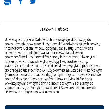
Szanowni Państwo,
Uniwersytet Śląski w Katowicach przywiązuje dużą wagę do
poszanowania prywatności użytkowników odwiedzających serwisy
internetowe Uczelni. W celu optymalizacji usług, umożliwienia
deklaracja dostępności
prawidłowego funkcjonowania i zapisywania ustawień
mapa strony
poszczególnych użytkowników, strony internetowe Uniwersytetu
Śląskiego w Katowicach wykorzystują tzw. cookies (z ang.
Uniwersytet Śląski w Katowicach
ciasteczka). Cookies to małe pliki tekstowe wysyłane przez serwis
do przeglądarki internetowej użytkownika na urządzeniu końcowym
ul. Bankowa 12, 40-007 Katowice
(komputer, smartfon, tablet, itp.). W tym miejscu możecie Państwo
podjąć decyzję dotyczącą typów plików cookies, które będą
tel. +48 32 359 22 22
wykorzystywane w tym serwisie internetowym. Zachęcamy do
e-mail: info@us.edu.pl
zapoznania się z Polityką Prywatności Serwisów Internetowych
Uniwersytetu Śląskiego w Katowicach.
NIP: 634-019-71-34