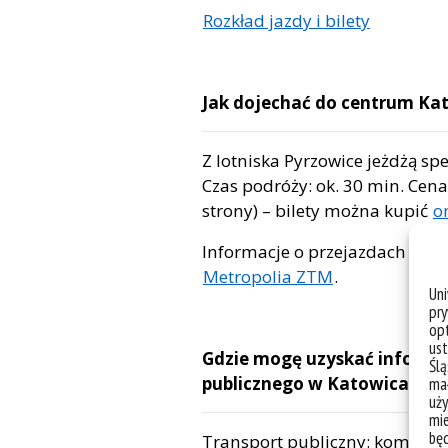
Rozkład jazdy i bilety
Jak dojechać do centrum Kat
Z lotniska Pyrzowice jeżdżą s
Czas podróży: ok. 30 min. Cena bi
strony) – bilety można kupić
o
Informacje o przejazdach z lot
Metropolia ZTM
.
Un
pry
opt
ust
Gdzie mogę uzyskać informac
Ślą
publicznego w Katowicach, 
mał
uży
mie
bę
Transport publiczny: komunik