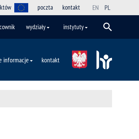
ektów
poczta
kontakt
EN
PL
cownik
wydziały
instytuty
 informacje
kontakt