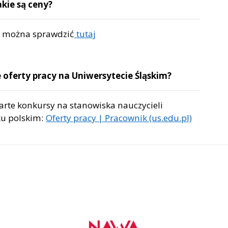
akie są ceny?
 można sprawdzić
tutaj
 oferty pracy na Uniwersytecie Śląskim?
warte konkursy na stanowiska nauczycieli
ku polskim:
Oferty pracy | Pracownik (us.edu.pl)