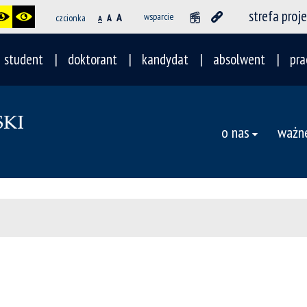
strefa proj
A
wsparcie
czcionka
A
A
student
doktorant
kandydat
absolwent
pra
o nas
ważne