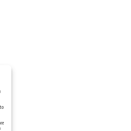
u
 to
óre
a