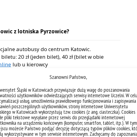
owic z lotniska Pyrzowice?
pecjalne autobusy do centrum Katowic.
letu: 20 zł (jeden bilet), 40 zł (bilet w obie
nline
lub u kierowcy
Szanowni Państwo,
niska do Katowic można znaleźć na stronie:
iwersytet Śląski w Katowicach przywiązuje dużą wagę do poszanowania
watności użytkowników odwiedzających serwisy internetowe Uczelni. W cel
ymalizacji usług, umożliwienia prawidłowego funkcjonowania i zapisywania
awień poszczególnych użytkowników, strony internetowe Uniwersytetu
je na temat korzystania z transportu
skiego w Katowicach wykorzystują tzw. cookies (z ang. ciasteczka). Cookies
Sosnowcu i Chorzowie?
e pliki tekstowe wysyłane przez serwis do przeglądarki internetowej
tkownika na urządzeniu końcowym (komputer, smartfon, tablet, itp.). W tym
jscu możecie Państwo podjąć decyzję dotyczącą typów plików cookies, kt
dą wykorzystywane w tym serwisie internetowym. Zachęcamy do zapoznani
acja autobusowa, tramwajowa czy kolej są