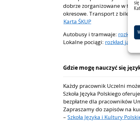
się
dobrze zorganizowane w tym re
Ka
okresowe. Transport z biletem 
Karta ŚKUP
W
Autobusy i tramwaje:
rozkład 
Lokalne pociągi:
rozkład jazdy
Gdzie mogę nauczyć się języ
Każdy pracownik Uczelni może 
Szkoła Języka Polskiego oferuj
bezpłatne dla pracowników Uni
Zapraszamy do zapisów na kurs
–
Szkoła Języka i Kultury Polski