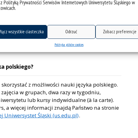
 z Polityką Prywatności Serwisów Internetowych Uniwersytetu Śląskiego w
gionie. Dostępne są bilety jednorazowe oraz
towicach.
okresowym jest tańszy. Więcej informacji tutaj:
łącz wszystkie ciasteczka
Odrzuć
Zobacz preferencje
jazdy
Polityka plików cookies
ka polskiego?
skorzystać z możliwości nauki języka polskiego.
e zajęcia w grupach, dwa razy w tygodniu,
wersytetu lub kursy indywidualne (à la carte).
, a więcej informacji znajdą Państwo na stronie
ej Uniwersystet Śląski (us.edu.pl)
.