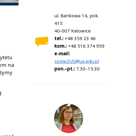
ul. Bankowa 14
, pok.
415
40-007 Katowice
tel.:
+48 359 23 46
kom.:
+48 516 374 959
e-mail:
sytetu
come2US@us.edu.pl
wym na
pon.–pt.:
7.30–15.30
ążymy
ą