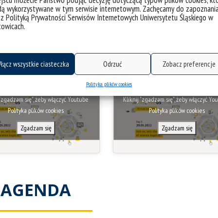
jscu możecie Państwo podjąć decyzję dotyczącą typów plików cookies, kt
WIDEO
dą wykorzystywane w tym serwisie internetowym. Zachęcamy do zapoznani
 z Polityką Prywatności Serwisów Internetowych Uniwersytetu Śląskiego w
towicach.
Dzień 2
Dzień 3
łącz wszystkie ciasteczka
Odrzuć
Zobacz preferencje
Polityka plików cookies
 "zgadzam się", żeby włączyć Youtube
Kliknij "zgadzam się", żeby włączyć Y
Polityka plików cookies
Polityka plików cookies
Zgadzam się
Zgadzam się
AGENDA