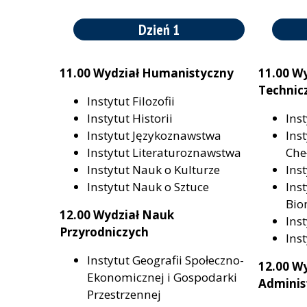
Dzień 1
11.00 Wydział Humanistyczny
11.00 Wy
Technic
Instytut Filozofii
Instytut Historii
Ins
Instytut Językoznawstwa
Ins
Instytut Literaturoznawstwa
Che
Instytut Nauk o Kulturze
Ins
Instytut Nauk o Sztuce
Inst
Bio
12.00 Wydział Nauk
Ins
Przyrodniczych
Ins
Instytut Geografii Społeczno-
12.00 Wy
Ekonomicznej i Gospodarki
Adminis
Przestrzennej