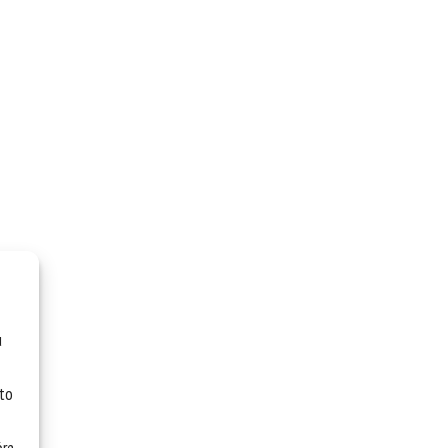
u
 to