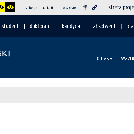
strefa proj
A
wsparcie
czcionka
A
A
student
doktorant
kandydat
absolwent
pra
o nas
ważne