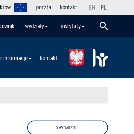
ektów
poczta
kontakt
EN
PL
cownik
wydziały
instytuty
 informacje
kontakt
O WYDARZENIU