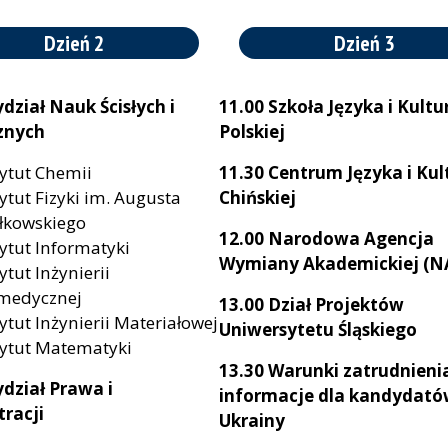
Dzień 2
Dzień 3
dział Nauk Ścisłych i
11.00 Szkoła Języka i Kultu
znych
Polskiej
tytut Chemii
11.30 Centrum Języka i Kul
tytut Fizyki im. Augusta
Chińskiej
łkowskiego
12.00 Narodowa Agencja
tytut Informatyki
Wymiany Akademickiej (
ytut Inżynierii
medycznej
13.00 Dział Projektów
tytut Inżynierii Materiałowej
Uniwersytetu Śląskiego
tytut Matematyki
13.30 Warunki zatrudnieni
dział Prawa i
informacje dla kandydató
tracji
Ukrainy