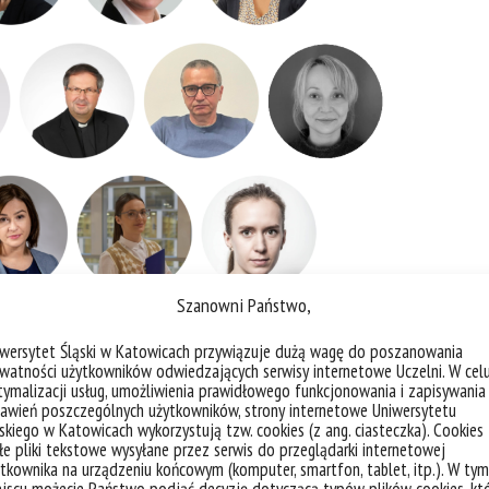
Szanowni Państwo,
iwersytet Śląski w Katowicach przywiązuje dużą wagę do poszanowania
watności użytkowników odwiedzających serwisy internetowe Uczelni. W cel
TUALNE TARGI
ymalizacji usług, umożliwienia prawidłowego funkcjonowania i zapisywania
awień poszczególnych użytkowników, strony internetowe Uniwersytetu
skiego w Katowicach wykorzystują tzw. cookies (z ang. ciasteczka). Cookies
022 – MATERIAŁY
e pliki tekstowe wysyłane przez serwis do przeglądarki internetowej
tkownika na urządzeniu końcowym (komputer, smartfon, tablet, itp.). W tym