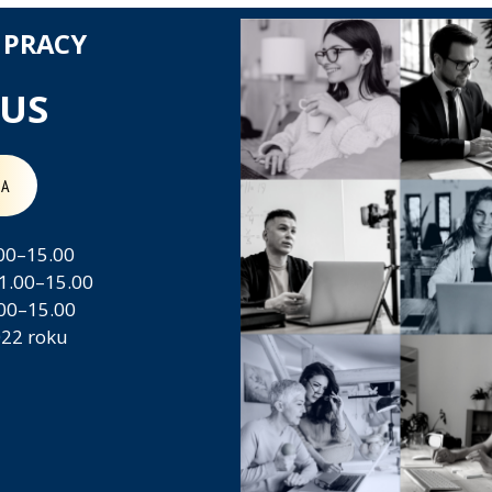
 PRACY
tUS
NA
00–15.00
1.00–15.00
.00–15.00
022 roku