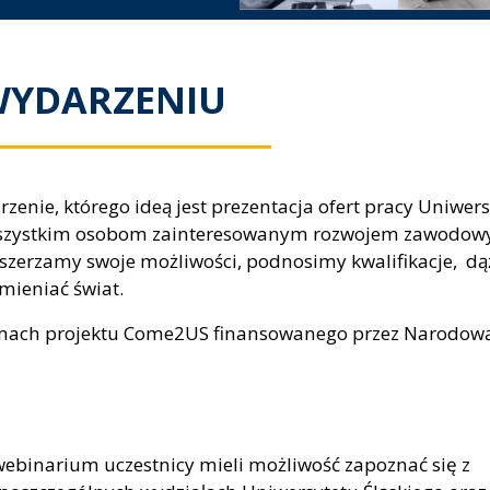
WYDARZENIU
zenie, którego ideą jest prezentacja ofert pracy Uniwer
 wszystkim osobom zainteresowanym rozwojem zawodo
 poszerzamy swoje możliwości, podnosimy kwalifikacje, d
zmieniać świat.
ramach projektu Come2US finansowanego przez Narodow
webinarium uczestnicy mieli możliwość zapoznać się z