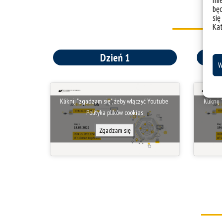
mie
bę
się
Ka
Dzień 1
W
Kliknij "zgadzam się", żeby włączyć Youtube
Kliknij
Polityka plików cookies
Zgadzam się