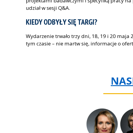
projektami badawczymi i specyfiką pracy na 
udział w sesji Q&A.
KIEDY ODBYŁY SIĘ TARGI?
Wydarzenie trwało trzy dni, 18, 19 i 20 maja 2
tym czasie – nie martw się, informacje o ofe
NAS