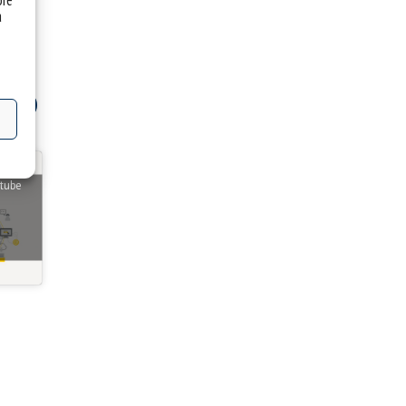
óre
a
outube