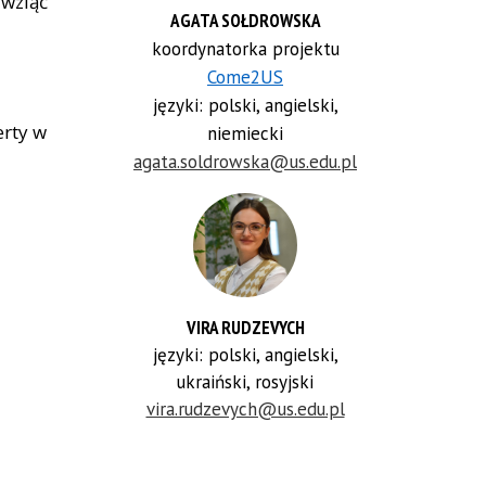
 wziąć
AGATA SOŁDROWSKA
koordynatorka projektu
Come2US
języki: polski, angielski,
erty w
niemiecki
agata.soldrowska@us.edu.pl
VIRA RUDZEVYCH
języki: polski, angielski,
ukraiński, rosyjski
vira.rudzevych@us.edu.pl