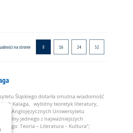
ualności na stronie
8
16
24
32
laga
tetu Śląskiego dotarła smutna wiadomość
iech Kalaga, wybitny teoretyk literatury,
teratur Anglojęzycznych Uniwersytetu
 naczelny jednego z najważniejszych
r(r)go: Teoria – Literatura – Kultura”;
u