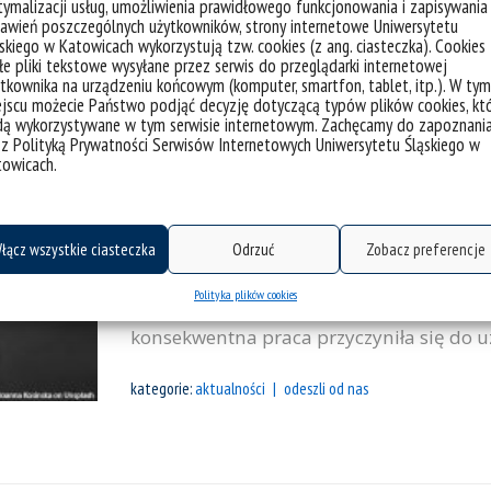
autorytet i mistrz. ...
ymalizacji usług, umożliwienia prawidłowego funkcjonowania i zapisywania
awień poszczególnych użytkowników, strony internetowe Uniwersytetu
skiego w Katowicach wykorzystują tzw. cookies (z ang. ciasteczka). Cookies
kategorie:
aktualności
odeszli od nas
e pliki tekstowe wysyłane przez serwis do przeglądarki internetowej
tkownika na urządzeniu końcowym (komputer, smartfon, tablet, itp.). W tym
jscu możecie Państwo podjąć decyzję dotyczącą typów plików cookies, kt
dą wykorzystywane w tym serwisie internetowym. Zachęcamy do zapoznani
Zmarł dr hab. Mieczysław Sajewicz, 
 z Polityką Prywatności Serwisów Internetowych Uniwersytetu Śląskiego w
towicach.
Z głębokim smutkiem i żalem przyjęliśm
Sajewicza, prof. UŚ, wieloletniego praco
łącz wszystkie ciasteczka
Odrzuć
Zobacz preferencje
Śląskiego, związanego z naszą uczelnią
dydaktyka i wychowawcy wielu pokoleń s
Polityka plików cookies
pełnił funkcję redaktora naczelnego cza
konsekwentna praca przyczyniła się do uz
kategorie:
aktualności
odeszli od nas