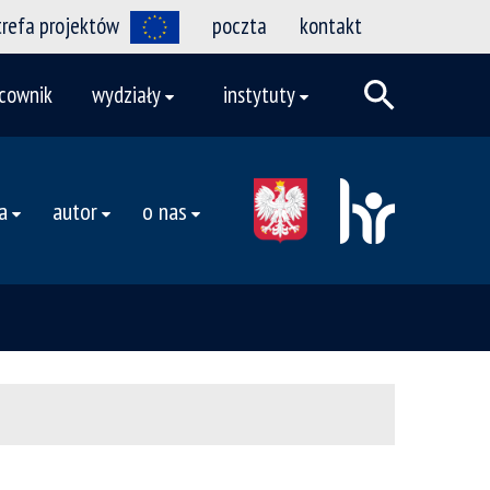
trefa projektów
poczta
kontakt
cownik
wydziały
instytuty
a
autor
o nas