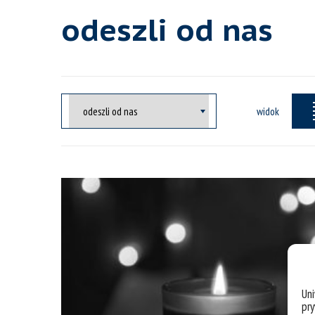
odeszli od nas
widok
Un
pry