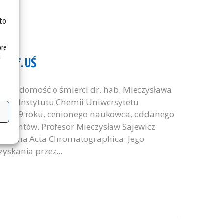
 to
óre
a
prof. UŚ
y wiadomość o śmierci dr. hab. Mieczysława
wnika Instytutu Chemii Uniwersytetu
 od 1979 roku, cenionego naukowca, oddanego
tudentów. Profesor Mieczysław Sajewicz
sopisma Acta Chromatographica. Jego
yskania przez...