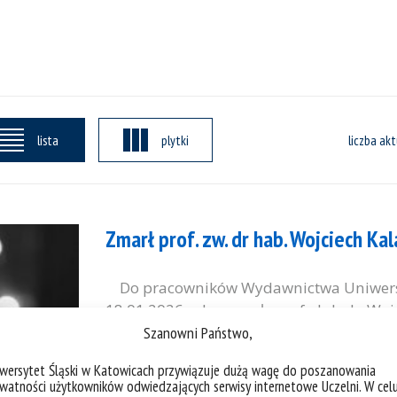
lista
plytki
liczba akt
Zmarł prof. zw. dr hab. Wojciech Ka
Do pracowników Wydawnictwa Uniwersy
18.01.2026 roku zmarł prof. dr hab. Wojc
wieloletni dyrektor Instytutu Kultur i Li
Szanowni Państwo,
Śląskiego (1995-2012), twórca i redaktor
iwersytet Śląski w Katowicach przywiązuje dużą wagę do poszanowania
czasopism literaturoznawczych w Polsce „E
watności użytkowników odwiedzających serwisy internetowe Uczelni. W cel