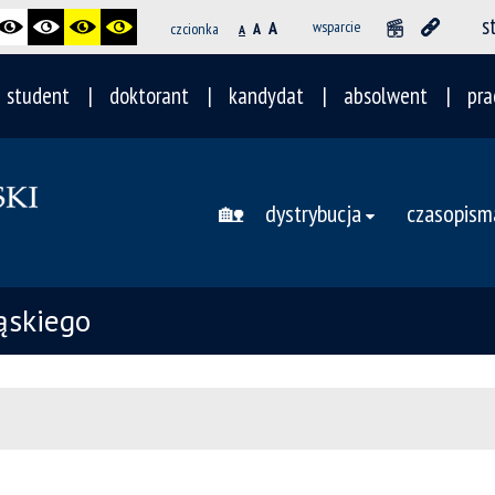
s
A
wsparcie
czcionka
A
A
student
doktorant
kandydat
absolwent
pra
🏡
dystrybucja
czasopism
ąskiego