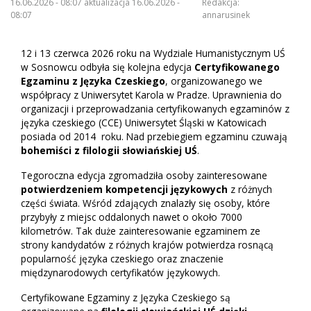
16.06.2026 - 08:07 aktualizacja 16.06.2026 -
Redakcja:
08:07
annarusinek
12 i 13 czerwca 2026 roku na Wydziale Humanistycznym UŚ
w Sosnowcu odbyła się kolejna edycja
Certyfikowanego
Egzaminu z Języka Czeskiego
, organizowanego we
współpracy z Uniwersytet Karola w Pradze. Uprawnienia do
organizacji i przeprowadzania certyfikowanych egzaminów z
języka czeskiego (CCE) Uniwersytet Śląski w Katowicach
posiada od 2014 roku. Nad przebiegiem egzaminu czuwają
bohemiści z filologii słowiańskiej UŚ
.
Tegoroczna edycja zgromadziła osoby zainteresowane
potwierdzeniem kompetencji językowych
z różnych
części świata. Wśród zdających znalazły się osoby, które
przybyły z miejsc oddalonych nawet o około 7000
kilometrów. Tak duże zainteresowanie egzaminem ze
strony kandydatów z różnych krajów potwierdza rosnącą
popularność języka czeskiego oraz znaczenie
międzynarodowych certyfikatów językowych.
Certyfikowane Egzaminy z Języka Czeskiego są