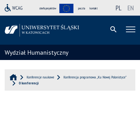
PL
EN
strefa projektów
poczta
kontakt
Wydział Humanistyczny
Konferencje naukowe
Konferencja programowa „Ku Nowej Polonistyce”
O konferencji