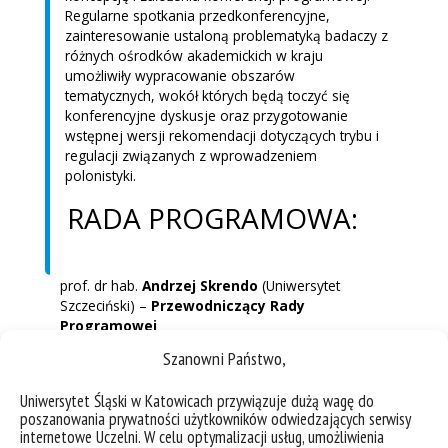
Regularne spotkania przedkonferencyjne,
zainteresowanie ustaloną problematyką badaczy z
różnych ośrodków akademickich w kraju
umożliwiły wypracowanie obszarów
tematycznych, wokół których będą toczyć się
konferencyjne dyskusje oraz przygotowanie
wstępnej wersji rekomendacji dotyczących trybu i
regulacji związanych z wprowadzeniem
polonistyki.
RADA PROGRAMOWA:
prof. dr hab.
Andrzej Skrendo
(Uniwersytet
Szczeciński) –
Przewodniczący Rady
Programowej
Szanowni Państwo,
prof. dr hab.
Anna Dąbrowska
(Uniwersytet
Wrocławski)
Uniwersytet Śląski w Katowicach przywiązuje dużą wagę do
prof. dr hab.
Ewa Szczęsna
(Uniwersytet
poszanowania prywatności użytkowników odwiedzających serwisy
internetowe Uczelni. W celu optymalizacji usług, umożliwienia
Warszawski)