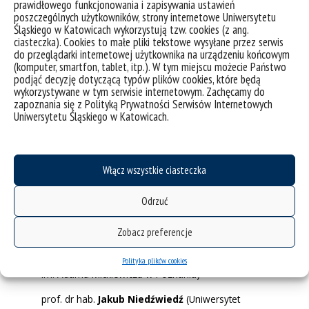
prawidłowego funkcjonowania i zapisywania ustawień
poszczególnych użytkowników, strony internetowe Uniwersytetu
prof. dr hab.
Magdalena Popiel
(Uniwersytet
Śląskiego w Katowicach wykorzystują tzw. cookies (z ang.
Jagielloński)
ciasteczka). Cookies to małe pliki tekstowe wysyłane przez serwis
do przeglądarki internetowej użytkownika na urządzeniu końcowym
prof. dr hab.
Ewa Graczyk
(Uniwersytet Gdański)
(komputer, smartfon, tablet, itp.). W tym miejscu możecie Państwo
podjąć decyzję dotyczącą typów plików cookies, które będą
prof. dr hab.
Inga Iwasiów
(Uniwersytet
wykorzystywane w tym serwisie internetowym. Zachęcamy do
Szczeciński)
zapoznania się z Polityką Prywatności Serwisów Internetowych
Uniwersytetu Śląskiego w Katowicach.
prof. dr hab.
Anna Janus-Sitarz
(Uniwersytet
Jagielloński)
prof. dr hab.
Joanna Orska
(Uniwersytet
Włącz wszystkie ciasteczka
Wrocławski)
prof. dr hab.
Renata Przybylska
(Uniwersytet
Odrzuć
Jagielloński)
Zobacz preferencje
prof. dr hab.
Adam Dziadek
(Uniwersytet Śląski)
prof. dr hab.
Tomasz Mizerkiewicz
(Uniwersytet
Polityka plików cookies
im. Adama Mickiewicza w Poznaniu)
prof. dr hab.
Jakub Niedźwiedź
(Uniwersytet