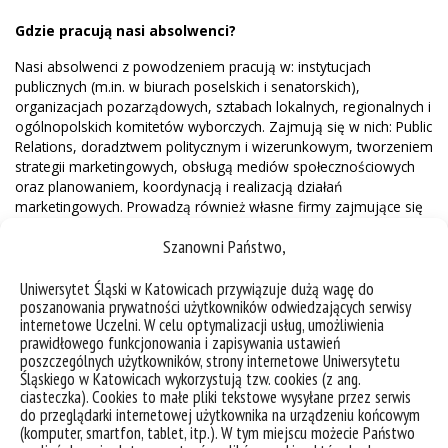
Gdzie pracują nasi absolwenci?
Nasi absolwenci z powodzeniem pracują w: instytucjach
publicznych (m.in. w biurach poselskich i senatorskich),
organizacjach pozarządowych, sztabach lokalnych, regionalnych i
ogólnopolskich komitetów wyborczych. Zajmują się w nich: Public
Relations, doradztwem politycznym i wizerunkowym, tworzeniem
strategii marketingowych, obsługą mediów społecznościowych
oraz planowaniem, koordynacją i realizacją działań
marketingowych. Prowadzą również własne firmy zajmujące się
doradztwem wizerunkowym.
Szanowni Państwo,
Uniwersytet Śląski w Katowicach przywiązuje dużą wagę do
Co potrafią nasi absolwenci?
poszanowania prywatności użytkowników odwiedzających serwisy
internetowe Uczelni. W celu optymalizacji usług, umożliwienia
Absolwenci po ukończeniu studiów potrafią:
prawidłowego funkcjonowania i zapisywania ustawień
poszczególnych użytkowników, strony internetowe Uniwersytetu
myśleć kreatywnie, pracować w grupie i świadomie
Śląskiego w Katowicach wykorzystują tzw. cookies (z ang.
budować własny wizerunek;
ciasteczka). Cookies to małe pliki tekstowe wysyłane przez serwis
budować wizerunek partii politycznych i polityków oraz
do przeglądarki internetowej użytkownika na urządzeniu końcowym
tworzyć i zarządzać markami politycznymi;
(komputer, smartfon, tablet, itp.). W tym miejscu możecie Państwo