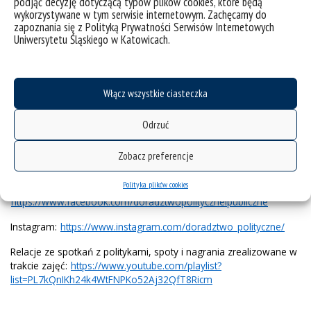
podjąć decyzję dotyczącą typów plików cookies, które będą
samodzielnie projektować i organizować badania
wykorzystywane w tym serwisie internetowym. Zachęcamy do
sprawdzające skuteczność kampanii społecznych i
zapoznania się z Polityką Prywatności Serwisów Internetowych
politycznych;
Uniwersytetu Śląskiego w Katowicach.
umiejętnie planować i realizować strategie marketingowe,
oceniać profesjonalizm materiałów reklamowych i
wyborczych oraz wybrać nośnik tych materiałów z
uwzględnieniem odbiorcy docelowego (dokonywać
Włącz wszystkie ciasteczka
segmentacji rynku).
Odrzuć
Jeszcze Cię nie przekonaliśmy? Chcesz poznać nas lepiej?
Zobacz preferencje
Wejdź na nasze social media.
Polityka plików cookies
Facebook:
https://www.facebook.com/doradztwopolityczneipubliczne
Instagram:
https://www.instagram.com/doradztwo_polityczne/
Relacje ze spotkań z politykami, spoty i nagrania zrealizowane w
trakcie zajęć:
https://www.youtube.com/playlist?
list=PL7kQnIKh24k4WtFNPKo52Aj32QfT8Ricm