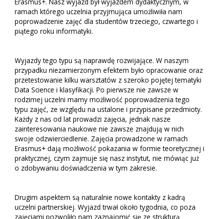
Erasmus+. Nasz wyjazd był wyjazdem dydaktycznym, w
ramach którego uczelnia przyjmująca umożliwiła nam
poprowadzenie zajęć dla studentów trzeciego, czwartego i
piątego roku informatyki.
Wyjazdy tego typu są naprawdę rozwijające. W naszym
przypadku niezamierzonym efektem było opracowanie oraz
przetestowanie kilku warsztatów z szeroko pojętej tematyki
Data Science i klasyfikacji. Po pierwsze nie zawsze w
rodzimej uczelni mamy możliwość poprowadzenia tego
typu zajęć, ze względu na ustalone i przypisane przedmioty.
Każdy z nas od lat prowadzi zajęcia, jednak nasze
zainteresowania naukowe nie zawsze znajdują w nich
swoje odzwierciedlenie. Zajęcia prowadzone w ramach
Erasmus+ dają możliwość pokazania w formie teoretycznej i
praktycznej, czym zajmuje się nasz instytut, nie mówiąc już
o zdobywaniu doświadczenia w tym zakresie.
Drugim aspektem są naturalnie nowe kontakty z kadrą
uczelni partnerskiej. Wyjazd trwał około tygodnia, co poza
zajęciami pozwoliło nam zaznajomić się ze strukturą