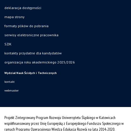
deklaracja dostępności
mapa strony
formaty plików do pobrania
serwisy elektroniczne pracownika
SZJK
kontakty przydatne dla kandydatów
organizacja roku akademickiego 2025/2026
Wydział Nauk Ścisłych i Technicznych
kontakt
webmaster
Projekt Zintegrowany Program Rozwoju Uniwersytetu Śląskiego w Katowicach
współfinansowany przez Unię Europejską z Europejskiego Funduszu Społecznego w
ramach Programu Operacyjnego Wiedza Edukacja Rozwój na lata 2014˗2020.