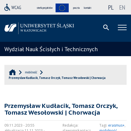
PL
EN
strefa projektów
poczta
kontakt
Wydział Nauk Ścisłych i Technicznych
mobilność
Przemysław Kudłacik, Tomasz Orczyk, Tomasz Wesołowski | Chorwacja
Przemysław Kudłacik, Tomasz Orczyk,
Tomasz Wesołowski | Chorwacja
09.11.2023 - 20:55
Redakcja:
Tagi:
erasmus+
,
aktualizacja 11.11.2023 -
slawomirkaptacz
mobilność