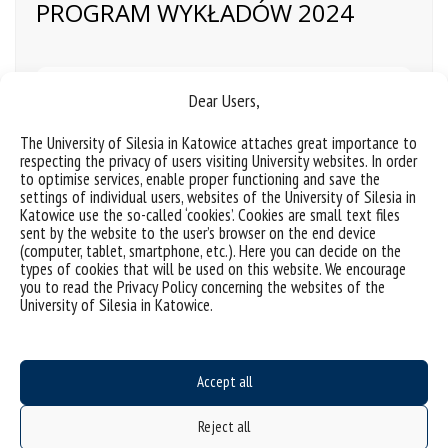
PROGRAM WYKŁADÓW 2024
Od Zera Absolutnego do
Dear Users,
Wnętrza Gwiazd
The University of Silesia in Katowice attaches great importance to
respecting the privacy of users visiting University websites. In order
to optimise services, enable proper functioning and save the
Zapraszamy serdecznie na fascynujący wykład z
settings of individual users, websites of the University of Silesia in
pokazami eksperymentów z fizyki. W trakcie tego
Katowice use the so-called ‘cookies’. Cookies are small text files
sent by the website to the user’s browser on the end device
interaktywnego spotkania odkryjemy tajemnice skrajnych
(computer, tablet, smartphone, etc.). Here you can decide on the
temperatur we Wszechświecie – od najzimniejszych
types of cookies that will be used on this website. We encourage
miejsc w laboratoriach na Ziemi po ekstremalne warunki
you to read the Privacy Policy concerning the websites of the
University of Silesia in Katowice.
panujące we wnętrzu gwiazd. Zobaczymy, jak zmieniają
się właściwości materiałów w niskich temperaturach i jak
wykorzystać możemy na co dzień wysokie temperatury.
Accept all
Nasz wykład to nie tylko teoria, ale przede wszystkim
widowiskowe eksperymenty, które pozwolą na własne
Reject all