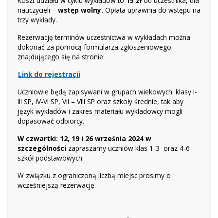
Koszt udziału w cyklu wykładów to
15 zł
od uczestnika, dla
nauczycieli –
wstęp wolny.
Opłata uprawnia do wstępu na
trzy wykłady.
Rezerwację terminów uczestnictwa w wykładach można
dokonać za pomocą formularza zgłoszeniowego
znajdującego się na stronie:
Link do rejestracji
Uczniowie będą zapisywani w grupach wiekowych: klasy I-
III SP, IV-VI SP, VII – VIII SP oraz szkoły średnie, tak aby
język wykładów i zakres materiału wykładowcy mogli
dopasować odbiorcy.
W czwartki: 12, 19 i 26 września 2024 w
szczególności
zapraszamy uczniów klas 1-3 oraz 4-6
szkół podstawowych.
W związku z ograniczoną liczbą miejsc prosimy o
wcześniejszą rezerwację.