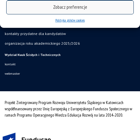
formaty plików do pobrania
Zobacz preferencje
serwisy elektroniczne pracownika
Polityka plików cookies
SZJK
kontakty przydatne dla kandydatów
organizacja roku akademickiego 2025/2026
Wydział Nauk Ścisłych i Technicznych
kontakt
webmaster
Projekt Zintegrowany Program Rozwoju Uniwersytetu Śląskiego w Katowicach
współfinansowany przez Unię Europejską z Europejskiego Funduszu Społecznego w
ramach Programu Operacyjnego Wiedza Edukacja Rozwój na lata 2014˗2020.