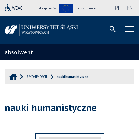
PL
EN
strefa projektów
poczta
kontakt
absolwent
REKOMENDACJE
nauki humanistyczne
nauki humanistyczne