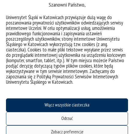
Szanowni Państwo,
Uniwersytet Śląski w Katowicach przywiązuje dużą wagę do
poszanowania prywatności użytkowników odwiedzających serwisy
deklaracja dostępności
internetowe Uczelni. W celu optymalizacji usług, umożliwienia
prawidłowego funkcjonowania i zapisywania ustawień
mapa strony
poszczególnych użytkowników, strony internetowe Uniwersytetu
Studia Podyplomowe
Śląskiego w Katowicach wykorzystują tzw. cookies (z ang.
ciasteczka). Cookies to małe pliki tekstowe wysyłane przez serwis
Uniwersytet Otwarty
do przeglądarki internetowej użytkownika na urządzeniu końcowym
(komputer, smartfon, tablet, itp.). W tym miejscu możecie Państwo
Biuro Karier
podjąć decyzję dotyczącą typów plików cookies, które będą
Biuro Współpracy z Gospodarką
wykorzystywane w tym serwisie internetowym. Zachęcamy do
zapoznania się z Polityką Prywatności Serwisów Internetowych
Executive MBA
Uniwersytetu Śląskiego w Katowicach.
Akademia Dyplomacji
Uniwersytet Trzeciego Wieku
Włącz wszystkie ciasteczka
Wirtualny UŚ
Sklep z gadżetami
Odrzuć
Stowarzyszenie Absolwentów UŚ
Zobacz preferencje