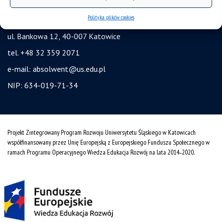
Agencja Informacji Naukowej UŚ
Polityka plików cookies
Uniwersytet Śląski w Katowicach
ul. Bankowa 12, 40-007 Katowice
tel. +48 32 359 2071
e-mail:
absolwent@us.edu.pl
NIP: 634-019-71-34
Projekt Zintegrowany Program Rozwoju Uniwersytetu Śląskiego w Katowicach
współfinansowany przez Unię Europejską z Europejskiego Funduszu Społecznego w
ramach Programu Operacyjnego Wiedza Edukacja Rozwój na lata 2014˗2020.