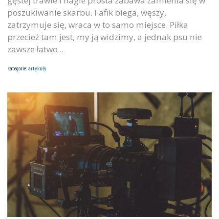
gęstej trawie i nagle prosta zabawa zamienia się w
poszukiwanie skarbu. Fafik biega, węszy,
zatrzymuje się, wraca w to samo miejsce. Piłka
przecież tam jest, my ją widzimy, a jednak psu nie
zawsze łatwo...
kategorie:
artykuły