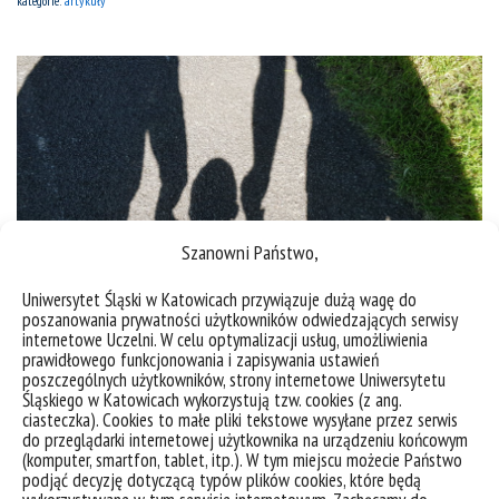
kategorie:
artykuły
Szanowni Państwo,
Uniwersytet Śląski w Katowicach przywiązuje dużą wagę do
poszanowania prywatności użytkowników odwiedzających serwisy
internetowe Uczelni. W celu optymalizacji usług, umożliwienia
prawidłowego funkcjonowania i zapisywania ustawień
Kształtowanie się roli rodzicielskiej
poszczególnych użytkowników, strony internetowe Uniwersytetu
Śląskiego w Katowicach wykorzystują tzw. cookies (z ang.
| dr Paulina Puszcz, nauki o rodzinie| Pełnienie roli
ciasteczka). Cookies to małe pliki tekstowe wysyłane przez serwis
do przeglądarki internetowej użytkownika na urządzeniu końcowym
rodzicielskiej jest znaczące w biografii. W
(komputer, smartfon, tablet, itp.). W tym miejscu możecie Państwo
perspektywie rozwojowej, rola rodzicielska
podjąć decyzję dotyczącą typów plików cookies, które będą