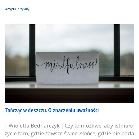
kategorie:
artykuły
Tańcząc w deszczu. O znaczeniu uważności
| Wioletta Bednarczyk | Czy to możliwe, aby istniało
życie tam, gdzie zawsze świeci słońce, gdzie nie pada