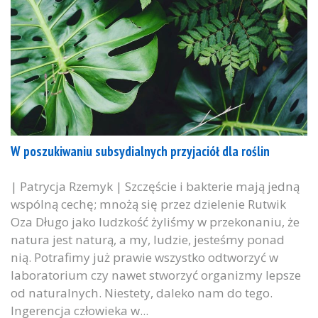
W poszukiwaniu subsydialnych przyjaciół dla roślin
| Patrycja Rzemyk | Szczęście i bakterie mają jedną
wspólną cechę; mnożą się przez dzielenie Rutwik
Oza Długo jako ludzkość żyliśmy w przekonaniu, że
natura jest naturą, a my, ludzie, jesteśmy ponad
nią. Potrafimy już prawie wszystko odtworzyć w
laboratorium czy nawet stworzyć organizmy lepsze
od naturalnych. Niestety, daleko nam do tego.
Ingerencja człowieka w...