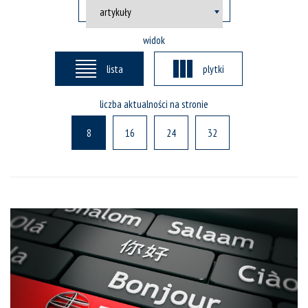
widok
lista
plytki
liczba aktualności na stronie
8
16
24
32