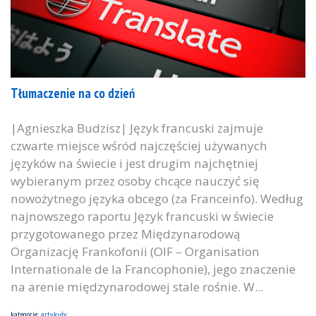
Tłumaczenie na co dzień
|Agnieszka Budzisz| Język francuski zajmuje
czwarte miejsce wśród najczęściej używanych
języków na świecie i jest drugim najchętniej
wybieranym przez osoby chcące nauczyć się
nowożytnego języka obcego (za Franceinfo). Według
najnowszego raportu Język francuski w świecie
przygotowanego przez Międzynarodową
Organizację Frankofonii (OIF – Organisation
Internationale de la Francophonie), jego znaczenie
na arenie międzynarodowej stale rośnie. W...
kategorie:
artykuły