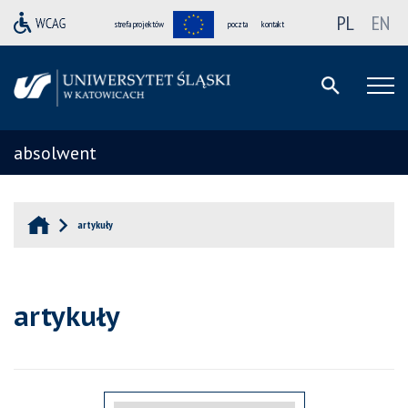
PL
EN
strefa projektów
poczta
kontakt
absolwent
artykuły
artykuły