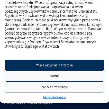
Uniwersytet Otwarty
internetowe Uczelni. W celu optymalizacji usług, umożliwienia
prawidłowego funkcjonowania i zapisywania ustawień
Biuro Karier
poszczególnych użytkowników, strony internetowe Uniwersytetu
Śląskiego w Katowicach wykorzystują tzw. cookies (z ang.
Biuro Współpracy z Gospodarką
ciasteczka). Cookies to małe pliki tekstowe wysyłane przez serwis
do przeglądarki internetowej użytkownika na urządzeniu końcowym
Executive MBA
(komputer, smartfon, tablet, itp.). W tym miejscu możecie Państwo
Akademia Dyplomacji
podjąć decyzję dotyczącą typów plików cookies, które będą
wykorzystywane w tym serwisie internetowym. Zachęcamy do
Uniwersytet Trzeciego Wieku
zapoznania się z Polityką Prywatności Serwisów Internetowych
Uniwersytetu Śląskiego w Katowicach.
Wirtualny UŚ
Sklep z gadżetami
Stowarzyszenie Absolwentów UŚ
Włącz wszystkie ciasteczka
Agencja Informacji Naukowej UŚ
Odrzuć
Uniwersytet Śląski w Katowicach
ul. Bankowa 12, 40-007 Katowice
Zobacz preferencje
tel. +48 32 359 2071
Polityka plików cookies
e-mail:
absolwent@us.edu.pl