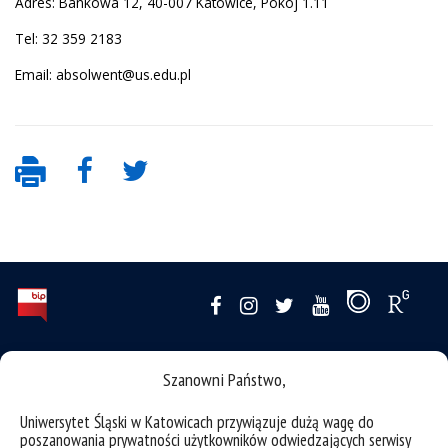
Adres: Bankowa 12, 40-007 Katowice, Pokój 1.11
Tel: 32 359 2183
Email: absolwent@us.edu.pl
deklaracja dostępności
Szanowni Państwo,
mapa strony
Uniwersytet Śląski w Katowicach przywiązuje dużą wagę do
Studia Podyplomowe
poszanowania prywatności użytkowników odwiedzających serwisy