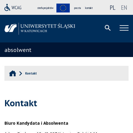
PL
EN
strefa projektów
poczta
kontakt
absolwent
Kontakt
Kontakt
Biuro Kandydata i Absolwenta