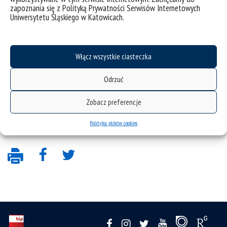
absolwent@us.edu.pl
zapoznania się z Polityką Prywatności Serwisów Internetowych
Uniwersytetu Śląskiego w Katowicach.
KRS: 0000300702
REGON: 240934900
e-mail:
stowarzyszenieabsolwentow@us.edu.pl
Włącz wszystkie ciasteczka
www.absolwenci.us.edu.pl
Odrzuć
Zobacz preferencje
Zarząd
Polityka plików cookies