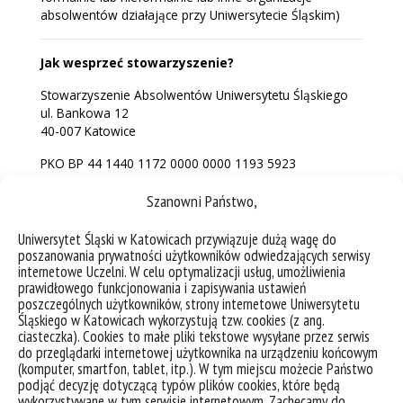
absolwentów działające przy Uniwersytecie Śląskim)
Jak wesprzeć stowarzyszenie?
Stowarzyszenie Absolwentów Uniwersytetu Śląskiego
ul. Bankowa 12
40-007 Katowice
PKO BP 44 1440 1172 0000 0000 1193 5923
Szanowni Państwo,
Uniwersytet Śląski w Katowicach przywiązuje dużą wagę do
Kontakt
poszanowania prywatności użytkowników odwiedzających serwisy
internetowe Uczelni. W celu optymalizacji usług, umożliwienia
prawidłowego funkcjonowania i zapisywania ustawień
STOWARZYSZENIE ABSOLWENTÓW
poszczególnych użytkowników, strony internetowe Uniwersytetu
UNIWERSYTETU ŚLĄSKIEGO
Śląskiego w Katowicach wykorzystują tzw. cookies (z ang.
BIURO KANDYDATA I ABSOLWENTA
ciasteczka). Cookies to małe pliki tekstowe wysyłane przez serwis
ul. Bankowa 12, pok. 1.11 (I piętro), 40-007
do przeglądarki internetowej użytkownika na urządzeniu końcowym
(komputer, smartfon, tablet, itp.). W tym miejscu możecie Państwo
Katowice
podjąć decyzję dotyczącą typów plików cookies, które będą
tel. 451 058 798
wykorzystywane w tym serwisie internetowym. Zachęcamy do