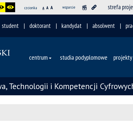
strefa proj
A
wsparcie
czcionka
A
A
student
doktorant
kandydat
absolwent
pra
centrum
studia podyplomowe
projekty
awa, Technologii i Kompetencji Cyfrow