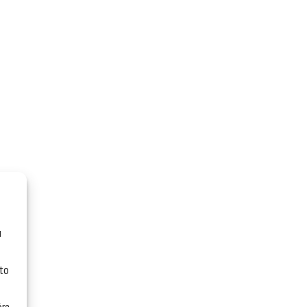
u
 to