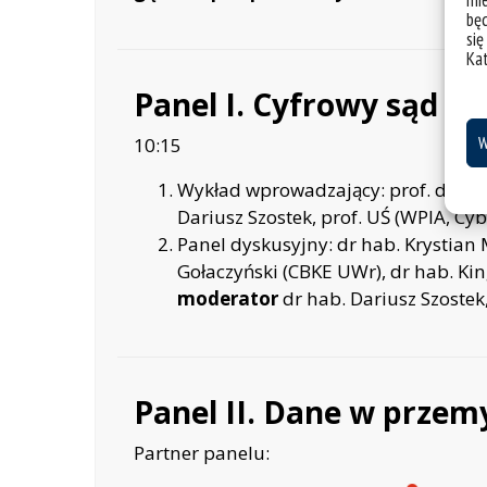
mie
bę
się
Ka
Panel I. Cyfrowy sąd
W
10:15
Wykład wprowadzający: prof. dr hab
Dariusz Szostek, prof. UŚ (WPIA, Cyb
Panel dyskusyjny: dr hab. Krystian Ma
Gołaczyński (CBKE UWr), dr hab. Kin
moderator
dr hab. Dariusz Szostek,
Panel II. Dane w przemy
Partner panelu: