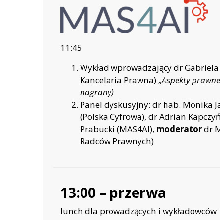
11:45
Wykład wprowadzający dr Gabriela B
Kancelaria Prawna) „
A
s
pekty prawne 
nagrany)
Panel dyskusyjny: dr hab. Monika Ja
(Polska Cyfrowa), dr Adrian Kapczyńsk
Prabucki (MAS4AI),
moderator
dr M
Radców Prawnych)
13:00 – przerwa
lunch dla prowadzących i wykładowców