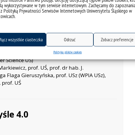
jscu możecie Państwo podjąć decyzję dotyczącą typów plików cookies, kt
dą wykorzystywane w tym serwisie internetowym. Zachęcamy do zapoznani
 z Polityką Prywatności Serwisów Internetowych Uniwersytetu Śląskiego w
towicach.
łącz wszystkie ciasteczka
Odrzuć
Zobacz preferencje
. Jacek Gołaczyński (CBKE UWr), dr hab.
Polityka plików cookies
er Science UŚ)
rkiewicz, prof. UŚ, prof. dr hab. J.
ga Flaga Gieruszyńska, prof. USz (WPIA USz),
 prof. UŚ
śle 4.0