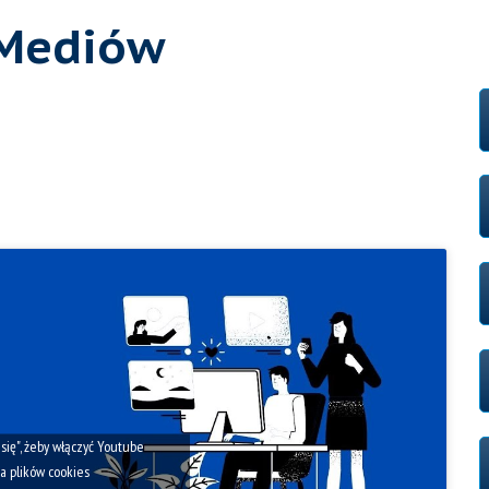
 Mediów
 się", żeby włączyć Youtube
ka plików cookies