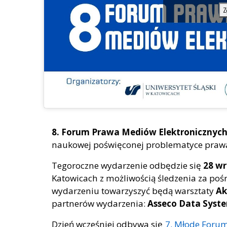
Z
8. Forum Prawa Mediów Elektronicznyc
naukowej poświęconej problematyce prawa 
Tegoroczne wydarzenie odbędzie się
28 w
Katowicach z możliwością śledzenia za po
wydarzeniu towarzyszyć będą warsztaty
Ak
partnerów wydarzenia:
Asseco Data Syste
Dzień wcześniej odbywa się
7. Młode Foru