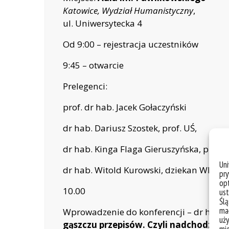
Katowice, Wydział Humanistyczny
,
ul. Uniwersytecka 4
Od 9:00 – rejestracja uczestników
9:45 – otwarcie
Prelegenci:
prof. dr hab. Jacek Gołaczyński
dr hab. Dariusz Szostek, prof. UŚ,
dr hab. Kinga Flaga Gieruszyńska, prof. 
Un
dr hab. Witold Kurowski, dziekan WPIA 
pry
opt
10.00
ust
Ślą
mał
Wprowadzenie do konferencji – dr hab. D
uży
gąszczu przepisów. Czyli nadchodzące