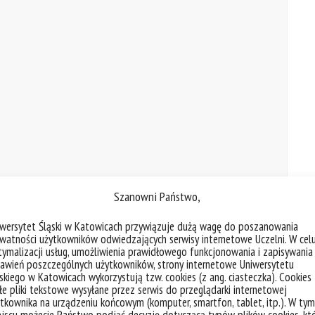
Szanowni Państwo,
USz
iwersytet Śląski w Katowicach przywiązuje dużą wagę do poszanowania
UŚ
watności użytkowników odwiedzających serwisy internetowe Uczelni. W cel
ymalizacji usług, umożliwienia prawidłowego funkcjonowania i zapisywania
awień poszczególnych użytkowników, strony internetowe Uniwersytetu
skiego w Katowicach wykorzystują tzw. cookies (z ang. ciasteczka). Cookies
e pliki tekstowe wysyłane przez serwis do przeglądarki internetowej
ariusz Szostek, prof. UŚ:
Transformacja w
tkownika na urządzeniu końcowym (komputer, smartfon, tablet, itp.). W tym
 tsunami legislacyjne
.