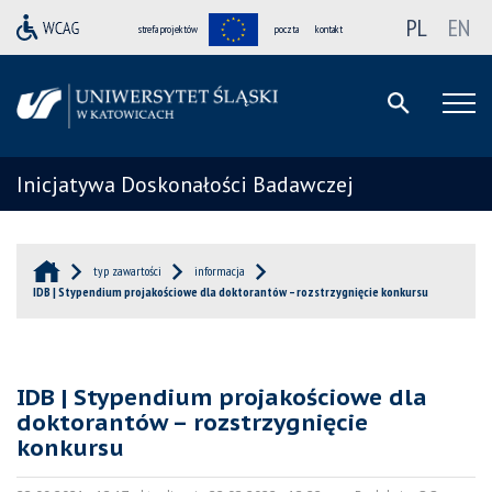
PL
EN
strefa projektów
poczta
kontakt
Inicjatywa Doskonałości Badawczej
typ zawartości
informacja
IDB | Stypendium projakościowe dla doktorantów – rozstrzygnięcie konkursu
IDB | Stypendium projakościowe dla
doktorantów – rozstrzygnięcie
konkursu