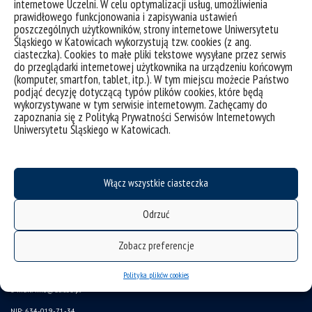
internetowe Uczelni. W celu optymalizacji usług, umożliwienia
prawidłowego funkcjonowania i zapisywania ustawień
poszczególnych użytkowników, strony internetowe Uniwersytetu
Śląskiego w Katowicach wykorzystują tzw. cookies (z ang.
ciasteczka). Cookies to małe pliki tekstowe wysyłane przez serwis
do przeglądarki internetowej użytkownika na urządzeniu końcowym
(komputer, smartfon, tablet, itp.). W tym miejscu możecie Państwo
podjąć decyzję dotyczącą typów plików cookies, które będą
wykorzystywane w tym serwisie internetowym. Zachęcamy do
zapoznania się z Polityką Prywatności Serwisów Internetowych
Uniwersytetu Śląskiego w Katowicach.
deklaracja dostępności
Włącz wszystkie ciasteczka
mapa strony
Odrzuć
Uniwersytet Śląski w Katowicach
Zobacz preferencje
ul. Bankowa 12, 40-007 Katowice
tel. +48 32 359 22 22
Polityka plików cookies
e-mail: info@us.edu.pl
NIP: 634-019-71-34