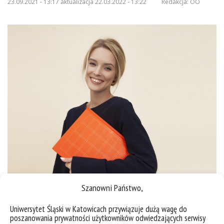
23.09.2021 - 13:17 aktualizacja 22.03.2022 - 13:22
Redakcja:
OO
Szanowni Państwo,
https://us.edu.pl/inicjatywadoskonalosci/mlode-talenty-2/#stypendium-
Uniwersytet Śląski w Katowicach przywiązuje dużą wagę do
projakosciowe
poszanowania prywatności użytkowników odwiedzających serwisy