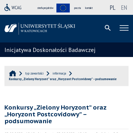
PL
EN
strefa projektów
poczta
kontakt
Inicjatywa Doskonałości Badawczej
typ zawartości
informacja
Konkursy „Zielony Horyzont” oraz „Horyzont Postcovidowy” – podsumowanie
Konkursy „Zielony Horyzont” oraz
„Horyzont Postcovidowy” –
podsumowanie