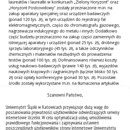
laureatów i laureatki w konkursach „Zielony Horyzont” oraz
„Horyzont Postcovidowy” zostały przeznaczone m.in. na
zakup aparatury specjalnej oraz urządzeń badawczych
(ponad 120 tys. zł), w tym urządzeń do rejestracji fal
elektromagnetycznych, części do chromatografu gazowego,
nagrzewacza indukcyjnego do metalu i innych. Dodatkowo
część budżetu przeznaczono na zakup części zamiennych do
istniejącej aparatury i urządzeń (ponad 25 tys. zł), drobnego
sprzętu laboratoryjnego (45 tys. zł), a także odczynników
chemicznych i materiałów niezbędnych do prowadzenia
testów (ponad 100 tys. zł). Dofinansowano również koszty
usług naukowo-badawczych (prawie 140 tys. zł), wyjazdów
naukowych krajowych i zagranicznych (łącznie blisko 50 tys.
zł) oraz opłaty konferencyjne (ponad 30 tys. zł). Pozostałe
środki zostały wykorzystane m.in. na tłumaczenia artykułów
naukowych, inne materiały oraz akredytację badań.
Szanowni Państwo,
Zakładanym efektem realizacji działań podejmowanych w
ramach konkursów było przygotowanie materiału
Uniwersytet Śląski w Katowicach przywiązuje dużą wagę do
badawczego oraz zbudowanie międzynarodowego zespołu
poszanowania prywatności użytkowników odwiedzających serwisy
badawczego umożliwiającego złożenie wniosku grantowego
internetowe Uczelni. W celu optymalizacji usług, umożliwienia
prawidłowego funkcjonowania i zapisywania ustawień
w programie Horyzont Europa. Opisy projektów znajdują się
poszczególnych użytkowników, strony internetowe Uniwersytetu
na stronie:
us.edu.pl/idb/horyzonty
.