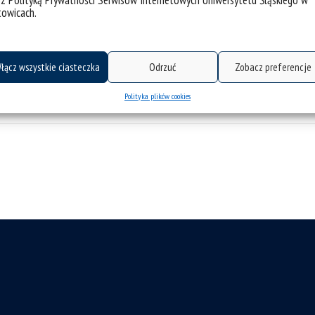
 z Polityką Prywatności Serwisów Internetowych Uniwersytetu Śląskiego w
towicach.
łącz wszystkie ciasteczka
Odrzuć
Zobacz preferencje
Polityka plików cookies