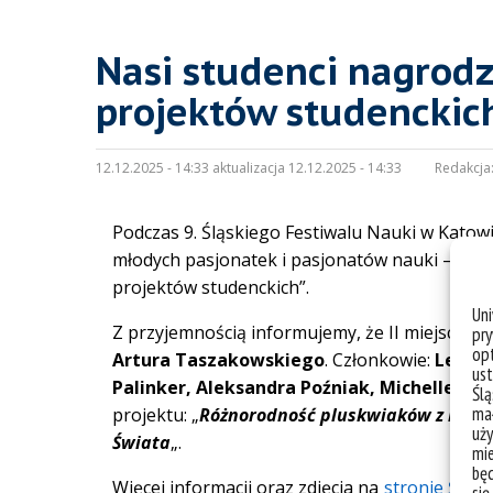
Nasi studenci nagrodz
projektów studenckic
12.12.2025 - 14:33 aktualizacja 12.12.2025 - 14:33
Redakcja
Podczas 9. Śląskiego Festiwalu Nauki w Kato
młodych pasjonatek i pasjonatów nauki – w t
projektów studenckich”.
Un
Z przyjemnością informujemy, że II miejsce o
pry
opt
Artura Taszakowskiego
. Członkowie:
Leonar
ust
Palinker, Aleksandra Poźniak, Michelle Sit
Ślą
mał
projektu: „
Różnorodność pluskwiaków z rodz
uży
Świata
„.
mie
bę
Więcej informacji oraz zdjęcia na
stronie ŚFN