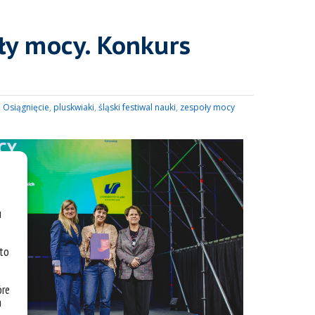
ły mocy. Konkurs
,
Osiągnięcie
,
pluskwiaki
,
śląski festiwal nauki
,
zespoły mocy
u
 to
óre
a