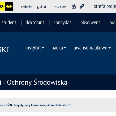
strefa proj
A
wsparcie
czcionka
A
A
student
doktorant
kandydat
absolwent
pra
instytut
nauka
awanse naukowe
ii i Ochrony Środowiska
kursie ŚFN „Zespoły mocy. Konkurs projektów studenckich”