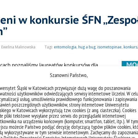
eni w konkursie ŚFN „Zespo
h”
:
Ewelina Malinowska
Tagi:
entomologia
,
hug a bug
,
isometopinae
,
konkurs
wicach poznaliśmy laureatów konkursów dla
ym najlepsze grupy „Zespołów mocy. Konkursu
Szanowni Państwo,
iwersytet Śląski w Katowicach przywiązuje dużą wagę do poszanowania
trzymał zespół
Hug a bug
mentorowany przez dr
watności użytkowników odwiedzających serwisy internetowe Uczelni. W cel
ymalizacji usług, umożliwienia prawidłowego funkcjonowania i zapisywania
d Bartkowski, Wiktoria Kowolik, Dominika
awień poszczególnych użytkowników, strony internetowe Uniwersytetu
nik, Piotr Wierzbanowski
. Temat nagrodzonego
skiego w Katowicach wykorzystują tzw. cookies (z ang. ciasteczka). Cookies
e pliki tekstowe wysyłane przez serwis do przeglądarki internetowej
iny Isometopinae wybranych wysp Starego
tkownika na urządzeniu końcowym (komputer, smartfon, tablet, itp.). W tym
jscu możecie Państwo podjąć decyzję dotyczącą typów plików cookies, kt
dą wykorzystywane w tym serwisie internetowym. Zachęcamy do zapoznani
oraz
Facebooku
.