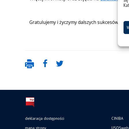
się
Ka
Gratulujemy i życzymy dalszych sukcesów!
W
deklaracja dostępności
CINIBA
mapa strony
USOSweb