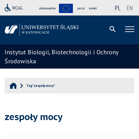
PL
EN
strefa projektów
poczta
kontakt
Instytut Biologii, Biotechnologii i Ochrony
Środowiska
Tag "zespoły mocy"
zespoły mocy