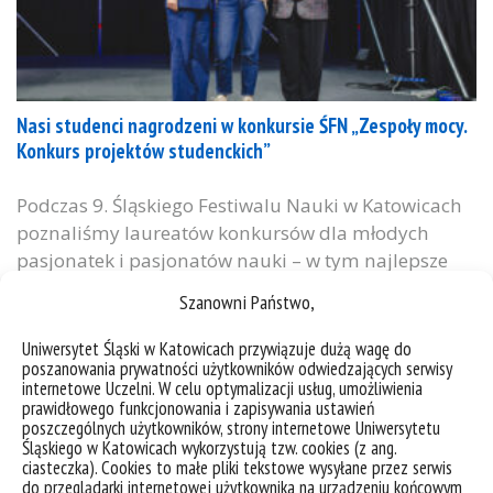
Nasi studenci nagrodzeni w konkursie ŚFN „Zespoły mocy.
Konkurs projektów studenckich”
Podczas 9. Śląskiego Festiwalu Nauki w Katowicach
poznaliśmy laureatów konkursów dla młodych
pasjonatek i pasjonatów nauki – w tym najlepsze
grupy „Zespołów mocy. Konkursu projektów
Szanowni Państwo,
studenckich”. Z przyjemnością informujemy, że II
miejsce otrzymał zespół Hug a bug mentorowany
Uniwersytet Śląski w Katowicach przywiązuje dużą wagę do
poszanowania prywatności użytkowników odwiedzających serwisy
przez dr Artura Taszakowskiego. Członkowie:
internetowe Uczelni. W celu optymalizacji usług, umożliwienia
Leonard Bartkowski, Wiktoria Kowolik, Dominika
prawidłowego funkcjonowania i zapisywania ustawień
Palinker, Aleksandra Poźniak, Michelle Sitnik, Piotr
poszczególnych użytkowników, strony internetowe Uniwersytetu
Śląskiego w Katowicach wykorzystują tzw. cookies (z ang.
Wierzbanowski. Temat nagrodzonego projektu:...
ciasteczka). Cookies to małe pliki tekstowe wysyłane przez serwis
do przeglądarki internetowej użytkownika na urządzeniu końcowym