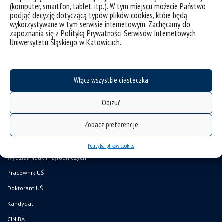
kategorie:
aktualności
osiągnięcia
śląski festiwal nauki
wiadomości
(komputer, smartfon, tablet, itp.). W tym miejscu możecie Państwo
tagi :
entomologia
hug a bug
isometopinae
konkurs
osiągnięcie
pluskwiaki
podjąć decyzję dotyczącą typów plików cookies, które będą
śląski festiwal nauki
zespoły mocy
wykorzystywane w tym serwisie internetowym. Zachęcamy do
zapoznania się z Polityką Prywatności Serwisów Internetowych
Uniwersytetu Śląskiego w Katowicach.
Włącz wszystkie ciasteczka
Odrzuć
Zobacz preferencje
deklaracja dostępności
mapa strony
Polityka plików cookies
Wydział Nauk Przyrodniczych
Pracownik UŚ
Doktorant UŚ
Kandydat
CINIBA