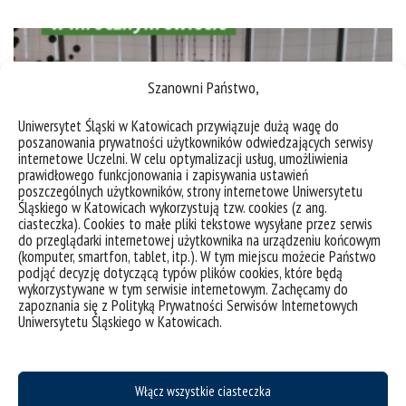
Szanowni Państwo,
Uniwersytet Śląski w Katowicach przywiązuje dużą wagę do
poszanowania prywatności użytkowników odwiedzających serwisy
internetowe Uczelni. W celu optymalizacji usług, umożliwienia
prawidłowego funkcjonowania i zapisywania ustawień
poszczególnych użytkowników, strony internetowe Uniwersytetu
Śląskiego w Katowicach wykorzystują tzw. cookies (z ang.
ciasteczka). Cookies to małe pliki tekstowe wysyłane przez serwis
do przeglądarki internetowej użytkownika na urządzeniu końcowym
(komputer, smartfon, tablet, itp.). W tym miejscu możecie Państwo
podjąć decyzję dotyczącą typów plików cookies, które będą
Spotkanie z eko-filmem: „Skąd przybywamy”
wykorzystywane w tym serwisie internetowym. Zachęcamy do
zapoznania się z Polityką Prywatności Serwisów Internetowych
Uniwersytetu Śląskiego w Katowicach.
Zapraszamy na drugie spotkanie z eko-filmem. 21
marca o 17:30 w kinoteaotrze Rialto w Katowicach
odbędzie się projekcja filmu „Skąd przybywamy”
(reż. Marc Bauder, Niemcy, 2021, 114 min.). Film
Włącz wszystkie ciasteczka