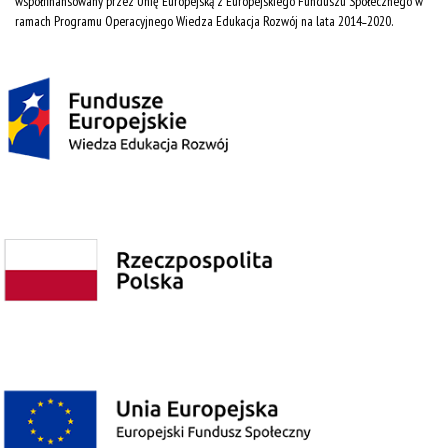
współfinansowany przez Unię Europejską z Europejskiego Funduszu Społecznego w
ramach Programu Operacyjnego Wiedza Edukacja Rozwój na lata 2014˗2020.