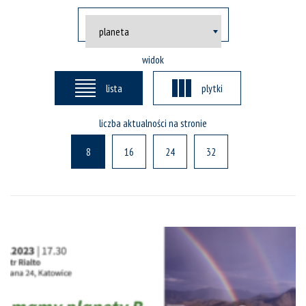
widok
lista
plytki
liczba aktualności na stronie
8
16
24
32