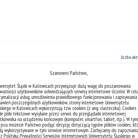
liczba akt
Szanowni Państwo,
iwersytet Śląski w Katowicach przywiązuje dużą wagę do poszanowania
watności użytkowników odwiedzających serwisy internetowe Uczelni. W cel
Granty bez dystansu – Horyzont Euro
ymalizacji usług, umożliwienia prawidłowego funkcjonowania i zapisywania
awień poszczególnych użytkowników, strony internetowe Uniwersytetu
spotkanie informacyjne
skiego w Katowicach wykorzystują tzw. cookies (z ang. ciasteczka). Cookies
e pliki tekstowe wysyłane przez serwis do przeglądarki internetowej
tkownika na urządzeniu końcowym (komputer, smartfon, tablet, itp.). W tym
Zapraszamy Państwa na spotkanie info
jscu możecie Państwo podjąć decyzję dotyczącą typów plików cookies, kt
dą wykorzystywane w tym serwisie internetowym. Zachęcamy do zapoznani
Europa (ERC, klastry tematyczne) oraz s
 z Polityką Prywatności Serwisów Internetowych Uniwersytetu Śląskiego w