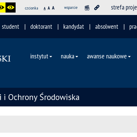
strefa proj
A
wsparcie
czcionka
A
A
student
doktorant
kandydat
absolwent
pra
instytut
nauka
awanse naukowe
ii i Ochrony Środowiska