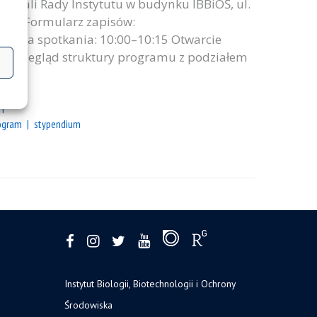
, w sali Rady Instytutu w budynku IBBiOŚ, ul.
ację. Formularz zapisów:
genda spotkania: 10:00–10:15 Otwarcie
– przegląd struktury programu z podziałem
ogram
stypendium
Instytut Biologii, Biotechnologii i Ochrony
Środowiska