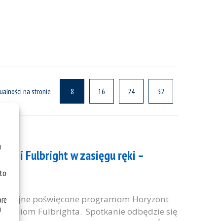
ualności na stronie
8
16
24
32
u
pa i Fulbright w zasięgu ręki –
 to
rmacyjne poświęcone programom Horyzont
óre
a
typendiom Fulbrighta. Spotkanie odbędzie się