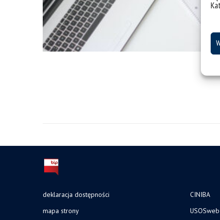
Ka
W
deklaracja dostępności
CINIBA
mapa strony
USOSweb