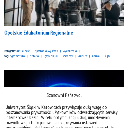
Opolskie Edukatorium Regionalne
kategorie:
aktualności
spotkania, wykłady
wydarzenia
tagi :
gramatyka
historia
język śląski
korfanty
kultura
nauka
śląsk
Szanowni Państwo,
Uniwersytet Śląski w Katowicach przywiązuje dużą wagę do
poszanowania prywatności użytkowników odwiedzających serwisy
internetowe Uczelni. W celu optymalizacji usług, umożliwienia
prawidłowego funkcjonowania i zapisywania ustawień
poszczególnych użytkowników, strony internetowe Uniwersytetu