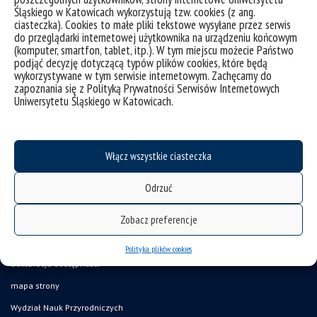
Śląskiego w Katowicach wykorzystują tzw. cookies (z ang.
ciasteczka). Cookies to małe pliki tekstowe wysyłane przez serwis
do przeglądarki internetowej użytkownika na urządzeniu końcowym
(komputer, smartfon, tablet, itp.). W tym miejscu możecie Państwo
Gdy Racibórz był stolicą | Scena Premier Naukowych
podjąć decyzję dotyczącą typów plików cookies, które będą
wykorzystywane w tym serwisie internetowym. Zachęcamy do
zapoznania się z Polityką Prywatności Serwisów Internetowych
kategorie:
aktualności
scena premier naukowych
wydarzenia
Uniwersytetu Śląskiego w Katowicach.
tagi :
historia
księstwo raciborskie
racibórz
średniowiecze
Włącz wszystkie ciasteczka
Odrzuć
Zobacz preferencje
Polityka plików cookies
deklaracja dostępności
mapa strony
Wydział Nauk Przyrodniczych