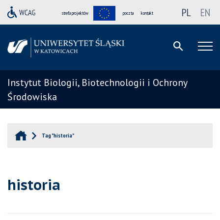
PL
EN
strefa projektów
poczta
kontakt
Instytut Biologii, Biotechnologii i Ochrony
Środowiska
Tag "historia"
historia