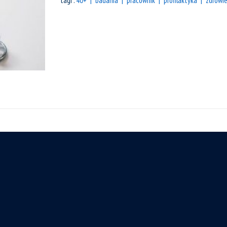
tagi :
40+
badania
pracownik
profilaktyka
zdrowi