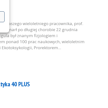
i naszego wieloletniego pracownika, prof.
gula zmarł po długiej chorobie 22 grudnia
igula był znanym fizjologiem i
em ponad 100 prac naukowych, wieloletnim
i Ekotoksykologii, Prorektorem...
ktyka 40 PLUS