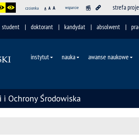
strefa proj
A
wsparcie
czcionka
A
A
student
doktorant
kandydat
absolwent
pra
instytut
nauka
awanse naukowe
ii i Ochrony Środowiska