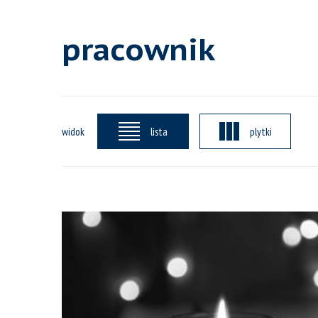
pracownik
widok
lista
plytki