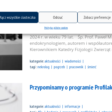
Zmarł prof. dr hab. Paweł Migula
łącz wszystkie ciasteczka
Odrzuć
Zobacz preferencje
Z głębokim żalem zawiadamiamy o śmierc
Polityka plików cookies
dr hab. Pawła Miguli. Śp. Prof. Paweł Mi
2024 r. w wieku 79 lat. Śp. Prof. Paweł M
endokrynologiem, autorem i współautor
Kierownikiem Katedry Fizjologii Zwierząt 
kategorie:
aktualności
wiadomości
tagi :
nekrolog
pogrzeb
pracownik
śmierć
Przypominamy o programie Profila
kategorie:
aktualności
informacje