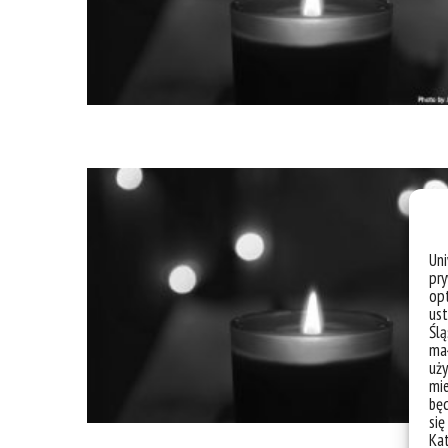
Un
pry
opt
ust
Ślą
mał
uży
mie
bę
się
Ka