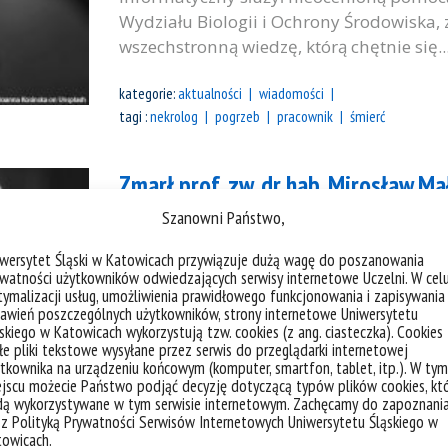
Wydziału Biologii i Ochrony Środowiska,
wszechstronną wiedzę, którą chętnie się..
kategorie:
aktualności
wiadomości
tagi :
nekrolog
pogrzeb
pracownik
śmierć
Zmarł prof. zw. dr hab. Mirosław M
Szanowni Państwo,
Z głębokim żalem zawiadamiamy, że 11 m
iwersytet Śląski w Katowicach przywiązuje dużą wagę do poszanowania
zw. dr hab. Mirosław Małuszyński Wybit
watności użytkowników odwiedzających serwisy internetowe Uczelni. W cel
50 lat prowadzący badania z zakresu genet
ymalizacji usług, umożliwienia prawidłowego funkcjonowania i zapisywania
awień poszczególnych użytkowników, strony internetowe Uniwersytetu
Katedry Genetyki Wydziału Biologii i Oc
skiego w Katowicach wykorzystują tzw. cookies (z ang. ciasteczka). Cookies
Katowicach Nauczyciel i mistrz wielu poko
e pliki tekstowe wysyłane przez serwis do przeglądarki internetowej
tkownika na urządzeniu końcowym (komputer, smartfon, tablet, itp.). W tym
jscu możecie Państwo podjąć decyzję dotyczącą typów plików cookies, kt
kategorie:
aktualności
wiadomości
dą wykorzystywane w tym serwisie internetowym. Zachęcamy do zapoznani
tagi :
nekrolog
pogrzeb
pracownik
śmierć
 z Polityką Prywatności Serwisów Internetowych Uniwersytetu Śląskiego w
towicach.