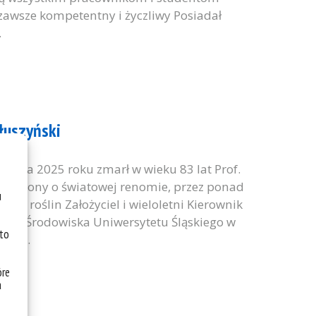
 zawsze kompetentny i życzliwy Posiadał
.
ałuszyński
arca 2025 roku zmarł w wieku 83 lat Prof.
ny uczony o światowej renomie, przez ponad
u
yki roślin Założyciel i wieloletni Kierownik
hrony Środowiska Uniwersytetu Śląskiego w
 to
leń...
óre
a