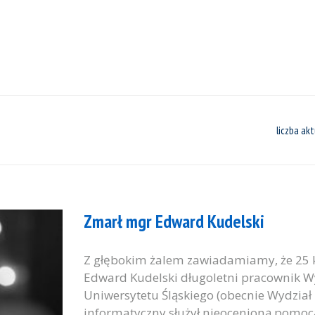
liczba akt
Zmarł mgr Edward Kudelski
Z głębokim żalem zawiadamiamy, że 25 k
Edward Kudelski długoletni pracownik Wy
Uniwersytetu Śląskiego (obecnie Wydział 
informatyczny służył nieocenioną pomo