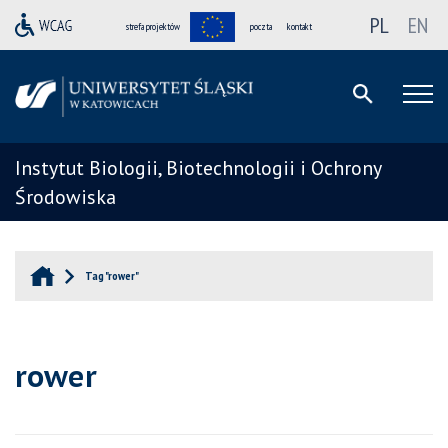
PL
EN
strefa projektów
poczta
kontakt
Instytut Biologii, Biotechnologii i Ochrony
Środowiska
Tag "rower"
rower