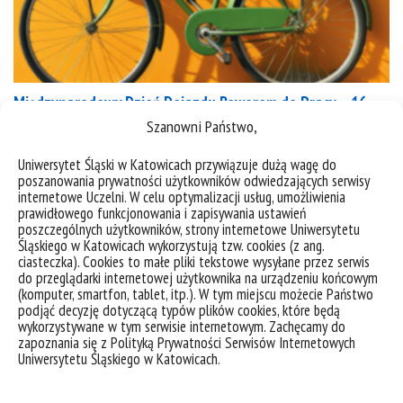
Międzynarodowy Dzień Dojazdu Rowerem do Pracy – 16
maja 2025
Szanowni Państwo,
Uniwersytet Śląski w Katowicach przywiązuje dużą wagę do
poszanowania prywatności użytkowników odwiedzających serwisy
kategorie:
aktualności
wydarzenia
internetowe Uczelni. W celu optymalizacji usług, umożliwienia
tagi :
bezpieczeństwo
dojazd
ekologia
komunikacja
rower
ruch drogowy
zdrowie
prawidłowego funkcjonowania i zapisywania ustawień
poszczególnych użytkowników, strony internetowe Uniwersytetu
Śląskiego w Katowicach wykorzystują tzw. cookies (z ang.
ciasteczka). Cookies to małe pliki tekstowe wysyłane przez serwis
do przeglądarki internetowej użytkownika na urządzeniu końcowym
(komputer, smartfon, tablet, itp.). W tym miejscu możecie Państwo
podjąć decyzję dotyczącą typów plików cookies, które będą
wykorzystywane w tym serwisie internetowym. Zachęcamy do
zapoznania się z Polityką Prywatności Serwisów Internetowych
Uniwersytetu Śląskiego w Katowicach.
deklaracja dostępności