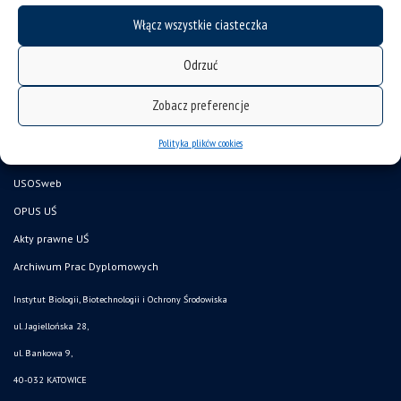
mapa strony
Włącz wszystkie ciasteczka
Wydział Nauk Przyrodniczych
Odrzuć
Pracownik UŚ
Doktorant UŚ
Zobacz preferencje
Kandydat
Polityka plików cookies
CINIBA
USOSweb
OPUS UŚ
Akty prawne UŚ
Archiwum Prac Dyplomowych
Instytut Biologii, Biotechnologii i Ochrony Środowiska
ul. Jagiellońska 28,
ul. Bankowa 9,
40-032 KATOWICE