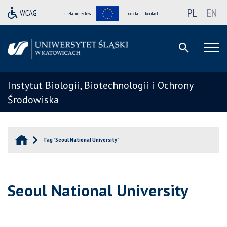
PL
EN
strefa projektów
poczta
kontakt
Instytut Biologii, Biotechnologii i Ochrony
Środowiska
Tag "Seoul National University"
Seoul National University