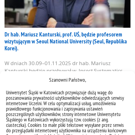
Dr hab. Mariusz Kanturski, prof. UŚ, będzie profesorem
wizytującym w Seoul National University (Seul, Republika
Korei).
W dniach 30.09–01.11.2025 dr hab. Mariusz
Kanturski będzie przebywał w Insect Systematics
Lab (Department of Applied Biology and Chemistry,
Szanowni Państwo,
na Seoul National University). Jego wizyta odbywa
Uniwersytet Śląski w Katowicach przywiązuje dużą wagę do
się na zaproszenie profesora Seunghwana Lee,
poszanowania prywatności użytkowników odwiedzających serwisy
kierownika laboratorium i jednego z czołowych
internetowe Uczelni. W celu optymalizacji usług, umożliwienia
entomologów w Korei Południowej. Pobyt jest
prawidłowego funkcjonowania i zapisywania ustawień
poszczególnych użytkowników, strony internetowe Uniwersytetu
częścią prestiżowego programu Global Visiting
Śląskiego w Katowicach wykorzystują tzw. cookies (z ang.
Fellow Program of the Seoul National...
ciasteczka). Cookies to małe pliki tekstowe wysyłane przez serwis
do przeglądarki internetowej użytkownika na urządzeniu końcowym