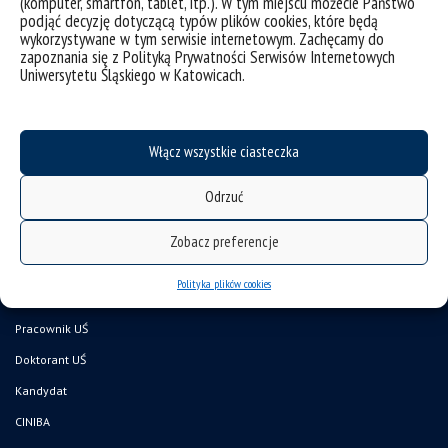
(komputer, smartfon, tablet, itp.). W tym miejscu możecie Państwo
kategorie:
aktualności
wiadomości
podjąć decyzję dotyczącą typów plików cookies, które będą
tagi :
entomologia
korea
profesor wizytujący
seoul national university
wizytacja
wykorzystywane w tym serwisie internetowym. Zachęcamy do
zapoznania się z Polityką Prywatności Serwisów Internetowych
Uniwersytetu Śląskiego w Katowicach.
Włącz wszystkie ciasteczka
Odrzuć
deklaracja dostępności
Zobacz preferencje
mapa strony
Polityka plików cookies
Wydział Nauk Przyrodniczych
Pracownik UŚ
Doktorant UŚ
Kandydat
CINIBA