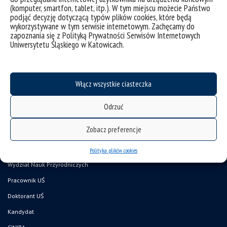
(komputer, smartfon, tablet, itp.). W tym miejscu możecie Państwo
kategorie:
aktualności
spotkania, wykłady
wydarzenia
podjąć decyzję dotyczącą typów plików cookies, które będą
tagi :
antropocen
cywilizacja
środowisko
urbanizacja
wykład
wykorzystywane w tym serwisie internetowym. Zachęcamy do
zapoznania się z Polityką Prywatności Serwisów Internetowych
Uniwersytetu Śląskiego w Katowicach.
Włącz wszystkie ciasteczka
Odrzuć
Zobacz preferencje
deklaracja dostępności
mapa strony
Polityka plików cookies
Wydział Nauk Przyrodniczych
Pracownik UŚ
Doktorant UŚ
Kandydat