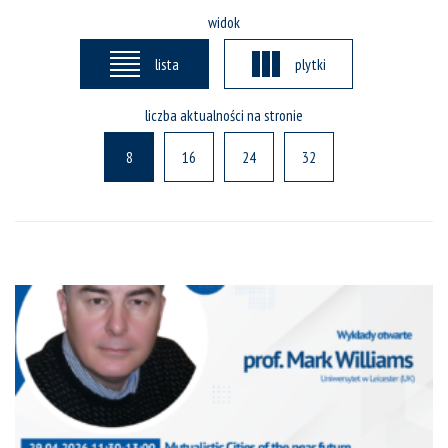
widok
lista
plytki
liczba aktualności na stronie
8
16
24
32