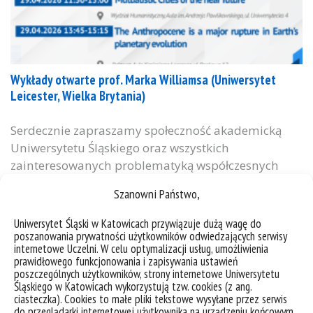
Wykłady otwarte prof. Marka Williamsa (Uniwersytet
Leicester, Wielka Brytania)
Serdecznie zapraszamy społeczność akademicką
Uniwersytetu Śląskiego oraz wszystkich
zainteresowanych problematyką współczesnych
przemian środowiskowych, urbanistycznych i
Szanowni Państwo,
cywilizacyjnych na dwa otwarte wykłady światowej
klasy badacza procesów planetarnych – prof. Marka
Uniwersytet Śląski w Katowicach przywiązuje dużą wagę do
Williamsa z Uniwersytetu w Leicester w Wielkiej
poszanowania prywatności użytkowników odwiedzających serwisy
internetowe Uczelni. W celu optymalizacji usług, umożliwienia
Brytanii. 29 kwietnia 2026 r. 11:30–13:00
prawidłowego funkcjonowania i zapisywania ustawień
“Mutualistic Cities of the near future” (Miasta
poszczególnych użytkowników, strony internetowe Uniwersytetu
Śląskiego w Katowicach wykorzystują tzw. cookies (z ang.
mutualistyczne bliskiej przyszłości) Uniwersytet
ciasteczka). Cookies to małe pliki tekstowe wysyłane przez serwis
Śląski w Katowicach,...
do przeglądarki internetowej użytkownika na urządzeniu końcowym