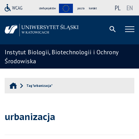
PL
EN
strefa projektów
poczta
kontakt
Instytut Biologii, Biotechnologii i Ochrony
Środowiska
Tag "urbanizacja"
urbanizacja