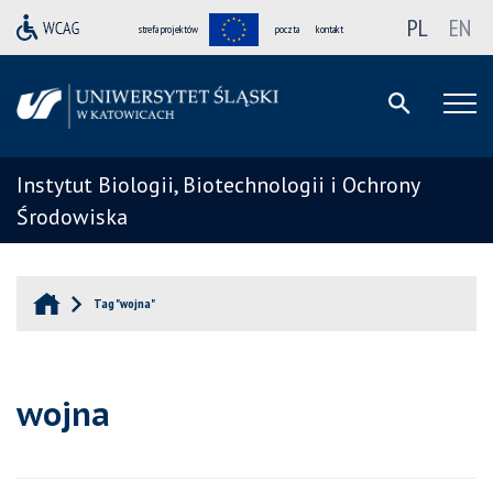
PL
EN
strefa projektów
poczta
kontakt
Instytut Biologii, Biotechnologii i Ochrony
Środowiska
Tag "wojna"
wojna