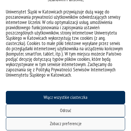
Uniwersytet Śląski w Katowicach przywiązuje dużą wagę do
poszanowania prywatności użytkowników odwiedzających serwisy
internetowe Uczelni. W celu optymalizacji usług, umożliwienia
prawidłowego funkcjonowania i zapisywania ustawień
poszczególnych użytkowników, strony internetowe Uniwersytetu
Śląskiego w Katowicach wykorzystują tzw. cookies (z ang.
ciasteczka). Cookies to małe pliki tekstowe wysyłane przez serwis
do przeglądarki internetowej użytkownika na urządzeniu końcowym
(komputer, smartfon, tablet, itp.). W tym miejscu możecie Państwo
podjąć decyzję dotyczącą typów plików cookies, które będą
wykorzystywane w tym serwisie internetowym. Zachęcamy do
zapoznania się z Polityką Prywatności Serwisów Internetowych
Uniwersytetu Śląskiego w Katowicach.
Jak pomagać osobom dotkniętym przez wojnę w Ukrainie?
Włącz wszystkie ciasteczka
kategorie:
pomoc dla ukrainy
Odrzuć
tagi :
list
pomoc
rektor
ukraina
wojna
Zobacz preferencje