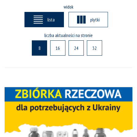
widok
lista
plytki
liczba aktualności na stronie
8
16
24
32