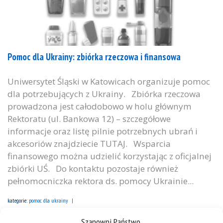
Pomoc dla Ukrainy: zbiórka rzeczowa i finansowa
Uniwersytet Śląski w Katowicach organizuje pomoc
dla potrzebujących z Ukrainy. Zbiórka rzeczowa
prowadzona jest całodobowo w holu głównym
Rektoratu (ul. Bankowa 12) – szczegółowe
informacje oraz listę pilnie potrzebnych ubrań i
akcesoriów znajdziecie TUTAJ. Wsparcia
finansowego można udzielić korzystając z oficjalnej
zbiórki UŚ. Do kontaktu pozostaje również
pełnomocniczka rektora ds. pomocy Ukrainie...
kategorie:
pomoc dla ukrainy
tagi :
pomoc
potrzebujący
ukraina
wojna
wsparcie
zbiórka
Szanowni Państwo,