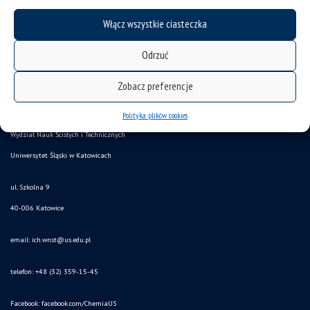
Włącz wszystkie ciasteczka
Odrzuć
deklaracja dostępności
Zobacz preferencje
mapa strony
Instytut Chemii
Polityka plików cookies
Wydział Nauk Ścisłych i Technicznych
Uniwersytet Śląski w Katowicach
ul. Szkolna 9
40-006 Katowice
email:
ich.wnst@us.edu.pl
telefon: +48 (32) 359-15-45
Facebook:
facebook.com/ChemiaUS