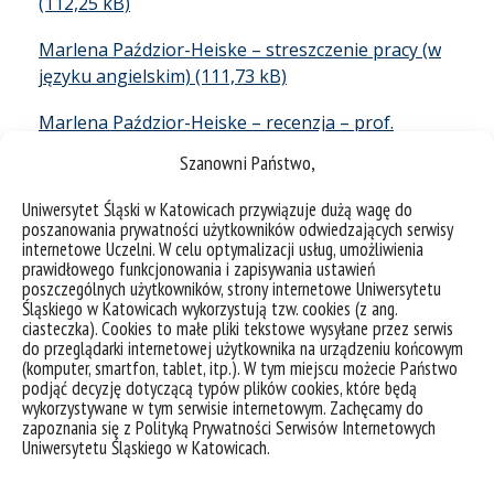
Marlena Paździor-Heiske – streszczenie pracy (w
języku angielskim)
Marlena Paździor-Heiske – recenzja – prof.
Aleksander Sieroń
Szanowni Państwo,
Marlena Paździor-Heiske – recenzja – prof. Łukasz
Uniwersytet Śląski w Katowicach przywiązuje dużą wagę do
Komsta
poszanowania prywatności użytkowników odwiedzających serwisy
internetowe Uczelni. W celu optymalizacji usług, umożliwienia
Marlena Paździor-Heiske – recenzja – prof. Ewa
prawidłowego funkcjonowania i zapisywania ustawień
poszczególnych użytkowników, strony internetowe Uniwersytetu
Bębenek
Śląskiego w Katowicach wykorzystują tzw. cookies (z ang.
ciasteczka). Cookies to małe pliki tekstowe wysyłane przez serwis
do przeglądarki internetowej użytkownika na urządzeniu końcowym
(komputer, smartfon, tablet, itp.). W tym miejscu możecie Państwo
podjąć decyzję dotyczącą typów plików cookies, które będą
wykorzystywane w tym serwisie internetowym. Zachęcamy do
zapoznania się z Polityką Prywatności Serwisów Internetowych
Uniwersytetu Śląskiego w Katowicach.