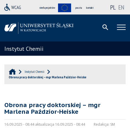
PL
EN
strefa projektów
poczta
kontakt
Instytut Chemii
Instytut Chemii
Obrona pracy doktorskiej – mgr Marlena Paździor-Heiske
Obrona pracy doktorskiej – mgr
Marlena Paździor-Heiske
16.09.2025 - 08:44 aktualizacja 16.09.2025 - 08:44
Redakcja:
SM