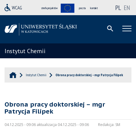
PL
EN
strefa projektów
poczta
kontakt
Instytut Chemii
Instytut Chemii
Obrona pracy doktorskiej – mgr Patrycja Filipek
Obrona pracy doktorskiej – mgr
Patrycja Filipek
04.12.2025 - 09:06 aktualizacja 04.12.2025 - 09:06
Redakcja:
SM