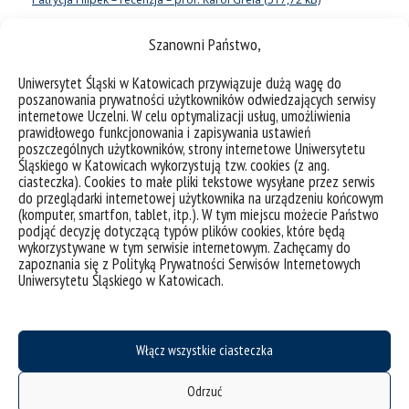
Patrycja Filipek – recenzja – prof. Nikodem Kuźnik
Szanowni Państwo,
Patrycja Filipek – recenzja – prof. Sławomir Szafert
Uniwersytet Śląski w Katowicach przywiązuje dużą wagę do
poszanowania prywatności użytkowników odwiedzających serwisy
internetowe Uczelni. W celu optymalizacji usług, umożliwienia
prawidłowego funkcjonowania i zapisywania ustawień
poszczególnych użytkowników, strony internetowe Uniwersytetu
Śląskiego w Katowicach wykorzystują tzw. cookies (z ang.
ciasteczka). Cookies to małe pliki tekstowe wysyłane przez serwis
do przeglądarki internetowej użytkownika na urządzeniu końcowym
(komputer, smartfon, tablet, itp.). W tym miejscu możecie Państwo
podjąć decyzję dotyczącą typów plików cookies, które będą
wykorzystywane w tym serwisie internetowym. Zachęcamy do
zapoznania się z Polityką Prywatności Serwisów Internetowych
Uniwersytetu Śląskiego w Katowicach.
deklaracja dostępności
mapa strony
Włącz wszystkie ciasteczka
Instytut Chemii
Odrzuć
Wydział Nauk Ścisłych i Technicznych