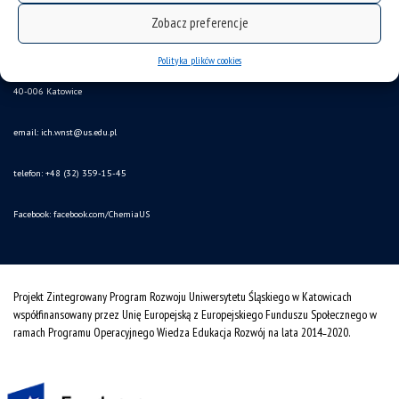
Zobacz preferencje
Uniwersytet Śląski w Katowicach
Polityka plików cookies
ul. Szkolna 9
40-006 Katowice
email:
ich.wnst@us.edu.pl
telefon: +48 (32) 359-15-45
Facebook:
facebook.com/ChemiaUS
Projekt Zintegrowany Program Rozwoju Uniwersytetu Śląskiego w Katowicach
współfinansowany przez Unię Europejską z Europejskiego Funduszu Społecznego w
ramach Programu Operacyjnego Wiedza Edukacja Rozwój na lata 2014˗2020.