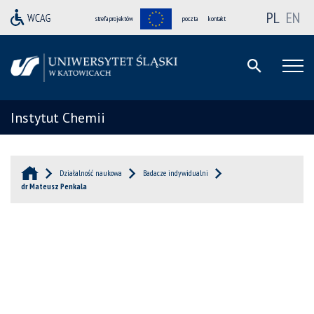
PL
EN
strefa projektów
poczta
kontakt
Instytut Chemii
Działalność naukowa
Badacze indywidualni
dr Mateusz Penkala