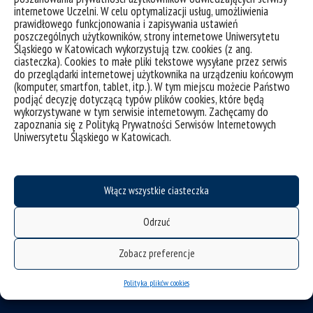
internetowe Uczelni. W celu optymalizacji usług, umożliwienia
prawidłowego funkcjonowania i zapisywania ustawień
poszczególnych użytkowników, strony internetowe Uniwersytetu
Śląskiego w Katowicach wykorzystują tzw. cookies (z ang.
ciasteczka). Cookies to małe pliki tekstowe wysyłane przez serwis
do przeglądarki internetowej użytkownika na urządzeniu końcowym
(komputer, smartfon, tablet, itp.). W tym miejscu możecie Państwo
deklaracja dostępności
podjąć decyzję dotyczącą typów plików cookies, które będą
mapa strony
wykorzystywane w tym serwisie internetowym. Zachęcamy do
zapoznania się z Polityką Prywatności Serwisów Internetowych
Uniwersytetu Śląskiego w Katowicach.
Instytut Chemii
Wydział Nauk Ścisłych i Technicznych
Uniwersytet Śląski w Katowicach
Włącz wszystkie ciasteczka
ul. Szkolna 9
Odrzuć
40-006 Katowice
Zobacz preferencje
email:
ich.wnst@us.edu.pl
Polityka plików cookies
telefon: +48 (32) 359-15-45