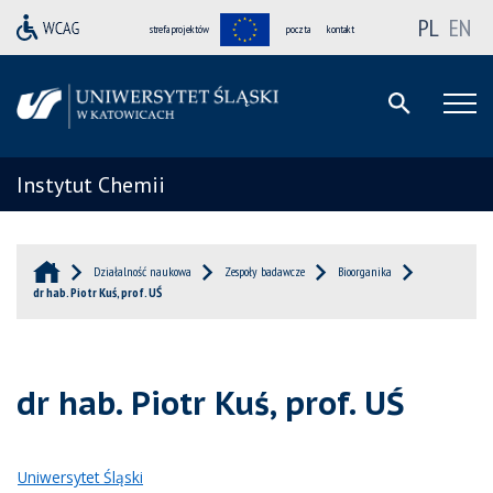
PL
EN
strefa projektów
poczta
kontakt
Instytut Chemii
Działalność naukowa
Zespoły badawcze
Bioorganika
dr hab. Piotr Kuś, prof. UŚ
dr hab. Piotr Kuś, prof. UŚ
Uniwersytet Śląski