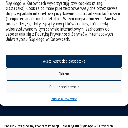
deklaracja dostępności
Śląskiego w Katowicach wykorzystują tzw. cookies (z ang.
ciasteczka). Cookies to małe pliki tekstowe wysyłane przez serwis
mapa strony
do przeglądarki internetowej użytkownika na urządzeniu końcowym
(komputer, smartfon, tablet, itp.). W tym miejscu możecie Państwo
Instytut Chemii
podjąć decyzję dotyczącą typów plików cookies, które będą
wykorzystywane w tym serwisie internetowym. Zachęcamy do
Wydział Nauk Ścisłych i Technicznych
zapoznania się z Polityką Prywatności Serwisów Internetowych
Uniwersytetu Śląskiego w Katowicach.
Uniwersytet Śląski w Katowicach
ul. Szkolna 9
Włącz wszystkie ciasteczka
40-006 Katowice
Odrzuć
email:
ich.wnst@us.edu.pl
Zobacz preferencje
telefon: +48 (32) 359-15-45
Polityka plików cookies
Facebook:
facebook.com/ChemiaUS
Projekt Zintegrowany Program Rozwoju Uniwersytetu Śląskiego w Katowicach