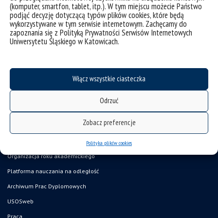
(komputer, smartfon, tablet, itp.). W tym miejscu możecie Państwo
kategorie:
wiadomości
podjąć decyzję dotyczącą typów plików cookies, które będą
tagi :
fizykauś
idb
inicjatywadoskonałościbadawczej
instytutfizykiuś
uś
wykorzystywane w tym serwisie internetowym. Zachęcamy do
zapoznania się z Polityką Prywatności Serwisów Internetowych
Uniwersytetu Śląskiego w Katowicach.
Włącz wszystkie ciasteczka
Odrzuć
Zobacz preferencje
deklaracja dostępności
mapa strony
Polityka plików cookies
Organizacja roku akademickiego
Platforma nauczania na odległość
Archiwum Prac Dyplomowych
USOSweb
Praca