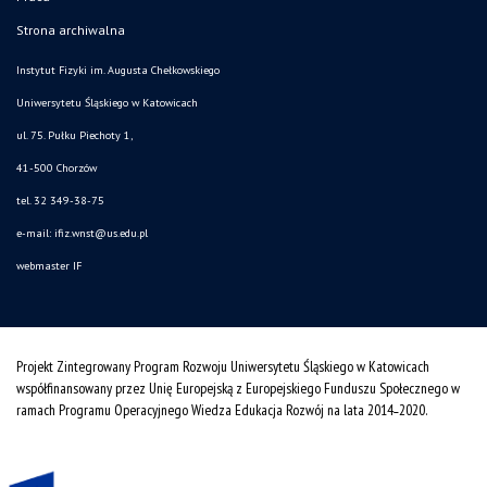
Strona archiwalna
Instytut Fizyki im. Augusta Chełkowskiego
Uniwersytetu Śląskiego w Katowicach
ul. 75. Pułku Piechoty 1,
41-500 Chorzów
tel. 32 349-38-75
e-mail:
ifiz.wnst@us.edu.pl
webmaster IF
Projekt Zintegrowany Program Rozwoju Uniwersytetu Śląskiego w Katowicach
współfinansowany przez Unię Europejską z Europejskiego Funduszu Społecznego w
ramach Programu Operacyjnego Wiedza Edukacja Rozwój na lata 2014˗2020.