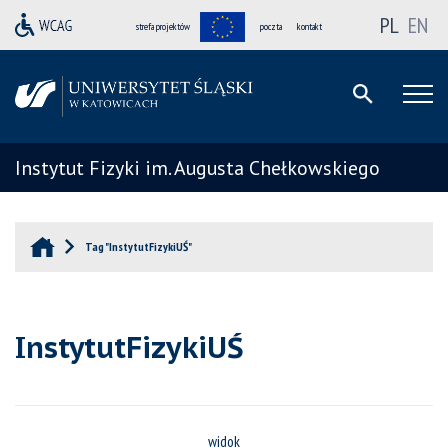
PL
EN
strefa projektów
poczta
kontakt
Instytut Fizyki im. Augusta Chełkowskiego
Tag "InstytutFizykiUŚ"
InstytutFizykiUŚ
widok