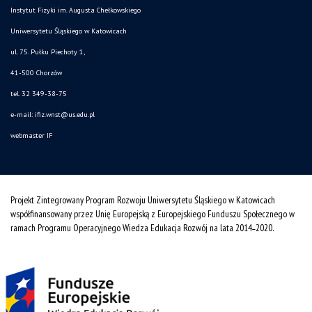
Instytut Fizyki im. Augusta Chełkowskiego
Uniwersytetu Śląskiego w Katowicach
ul. 75. Pułku Piechoty 1,
41-500 Chorzów
tel. 32 349-38-75
e-mail:
ifiz.wnst@us.edu.pl
webmaster IF
Projekt Zintegrowany Program Rozwoju Uniwersytetu Śląskiego w Katowicach
współfinansowany przez Unię Europejską z Europejskiego Funduszu Społecznego w
ramach Programu Operacyjnego Wiedza Edukacja Rozwój na lata 2014˗2020.