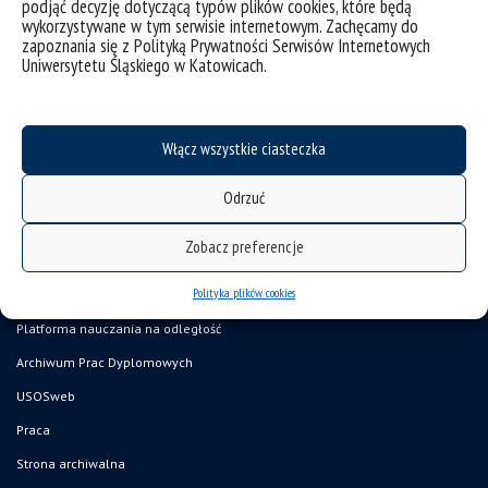
podjąć decyzję dotyczącą typów plików cookies, które będą
wykorzystywane w tym serwisie internetowym. Zachęcamy do
zapoznania się z Polityką Prywatności Serwisów Internetowych
Uniwersytetu Śląskiego w Katowicach.
Włącz wszystkie ciasteczka
Odrzuć
deklaracja dostępności
Zobacz preferencje
mapa strony
Polityka plików cookies
Organizacja roku akademickiego
Platforma nauczania na odległość
Archiwum Prac Dyplomowych
USOSweb
Praca
Strona archiwalna