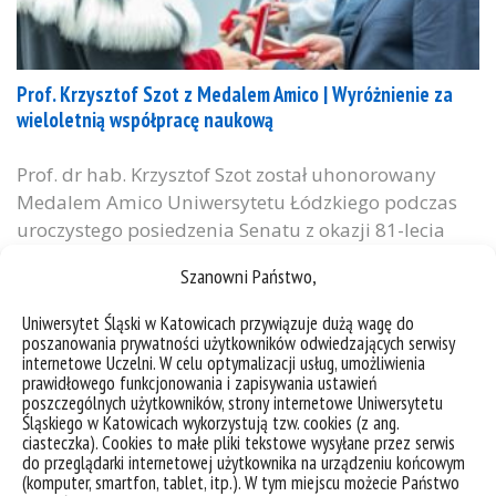
Prof. Krzysztof Szot z Medalem Amico | Wyróżnienie za
wieloletnią współpracę naukową
Prof. dr hab. Krzysztof Szot został uhonorowany
Medalem Amico Uniwersytetu Łódzkiego podczas
uroczystego posiedzenia Senatu z okazji 81-lecia
uczelni. Wyróżnienie jest wyrazem uznania zarówno
Szanowni Państwo,
dla osiągnięć naukowych Profesora, jak i
wieloletniej współpracy z Uniwersytetem Łódzkim.
Uniwersytet Śląski w Katowicach przywiązuje dużą wagę do
Prof. Krzysztof Szot, uznany specjalista z Instytutu
poszanowania prywatności użytkowników odwiedzających serwisy
internetowe Uczelni. W celu optymalizacji usług, umożliwienia
Fizyki im. Augusta Chełkowskiego w dziedzinie fizyki
prawidłowego funkcjonowania i zapisywania ustawień
ciała stałego, jest jednym z czołowych badaczy
poszczególnych użytkowników, strony internetowe Uniwersytetu
Śląskiego w Katowicach wykorzystują tzw. cookies (z ang.
nanotechnologii i...
ciasteczka). Cookies to małe pliki tekstowe wysyłane przez serwis
do przeglądarki internetowej użytkownika na urządzeniu końcowym
kategorie:
wiadomości
(komputer, smartfon, tablet, itp.). W tym miejscu możecie Państwo
tagi :
badania naukowe
nauka
nowoczesne technologie
współpraca naukowa