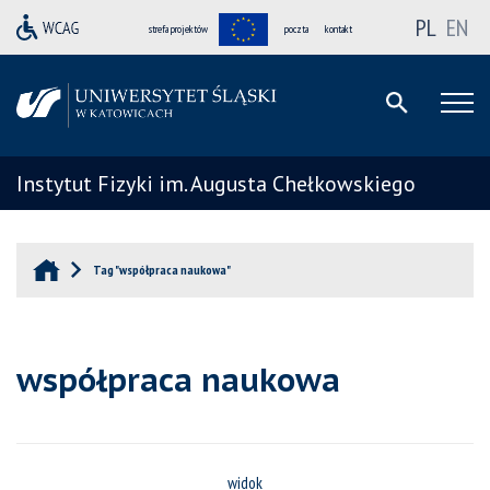
PL
EN
strefa projektów
poczta
kontakt
Instytut Fizyki im. Augusta Chełkowskiego
Tag "współpraca naukowa"
współpraca naukowa
widok