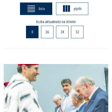
lista
plytki
liczba aktualności na stronie
8
16
24
32