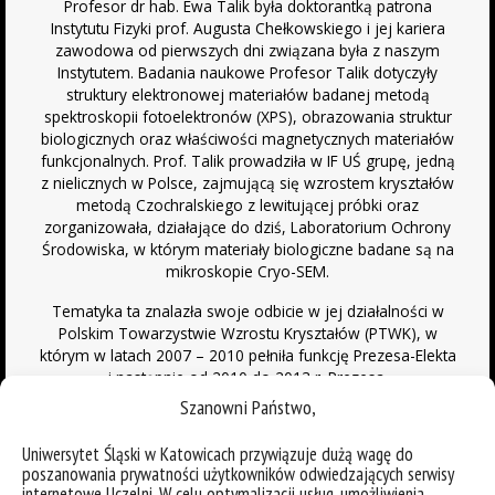
Profesor dr hab. Ewa Talik była doktorantką patrona
Instytutu Fizyki prof. Augusta Chełkowskiego i jej kariera
zawodowa od pierwszych dni związana była z naszym
Instytutem. Badania naukowe Profesor Talik dotyczyły
struktury elektronowej materiałów badanej metodą
spektroskopii fotoelektronów (XPS), obrazowania struktur
biologicznych oraz właściwości magnetycznych materiałów
funkcjonalnych. Prof. Talik prowadziła w IF UŚ grupę, jedną
z nielicznych w Polsce, zajmującą się wzrostem kryształów
metodą Czochralskiego z lewitującej próbki oraz
zorganizowała, działające do dziś, Laboratorium Ochrony
Środowiska, w którym materiały biologiczne badane są na
mikroskopie Cryo-SEM.
Tematyka ta znalazła swoje odbicie w jej działalności w
Polskim Towarzystwie Wzrostu Kryształów (PTWK), w
którym w latach 2007 – 2010 pełniła funkcję Prezesa-Elekta
i następnie od 2010 do 2013 r. Prezesa.
Szanowni Państwo,
W czasie jej kadencji, w 2011 roku, zrehabilitowano postać
profesora Jana Czochralskiego. Następnie, po jej
Uniwersytet Śląski w Katowicach przywiązuje dużą wagę do
staraniach wraz z prof. Anną Pajączkowską, Sejm RP
poszanowania prywatności użytkowników odwiedzających serwisy
uchwalił rok 2013 „Rokiem Jana Czochralskiego”, co
internetowe Uczelni. W celu optymalizacji usług, umożliwienia