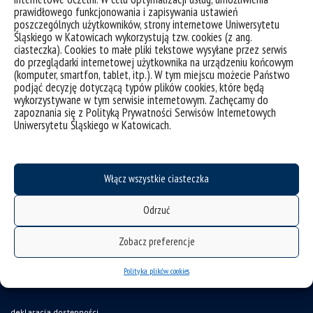
zbiegło się z ustanowieniem roku 2014 Międzynarodowym
prawidłowego funkcjonowania i zapisywania ustawień
Rokiem Krystalografii. W ramach jego obchodów Profesor
poszczególnych użytkowników, strony internetowe Uniwersytetu
Talik była jedną z inicjatorek powstania Ogólnopolskiego
Śląskiego w Katowicach wykorzystują tzw. cookies (z ang.
ciasteczka). Cookies to małe pliki tekstowe wysyłane przez serwis
Konkursu Wzrostu Kryształów, którego już 13. edycja jest
do przeglądarki internetowej użytkownika na urządzeniu końcowym
nadal prowadzona przez Instytut Fizyki UŚ.
(komputer, smartfon, tablet, itp.). W tym miejscu możecie Państwo
podjąć decyzję dotyczącą typów plików cookies, które będą
wykorzystywane w tym serwisie internetowym. Zachęcamy do
zapoznania się z Polityką Prywatności Serwisów Internetowych
Uniwersytetu Śląskiego w Katowicach.
Włącz wszystkie ciasteczka
Odrzuć
Zobacz preferencje
Polityka plików cookies
deklaracja dostępności