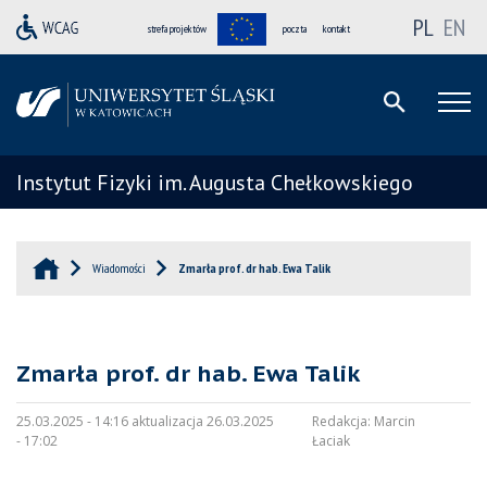
PL
EN
strefa projektów
poczta
kontakt
Instytut Fizyki im. Augusta Chełkowskiego
Wiadomości
Zmarła prof. dr hab. Ewa Talik
Zmarła prof. dr hab. Ewa Talik
25.03.2025 - 14:16 aktualizacja 26.03.2025
Redakcja:
Marcin
- 17:02
Łaciak