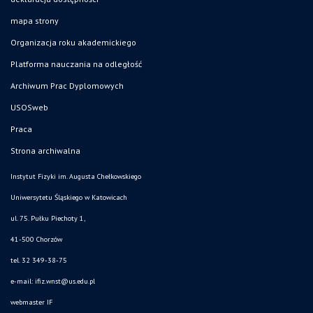
mapa strony
Organizacja roku akademickiego
Platforma nauczania na odległość
Archiwum Prac Dyplomowych
USOSweb
Praca
Strona archiwalna
Instytut Fizyki im. Augusta Chełkowskiego
Uniwersytetu Śląskiego w Katowicach
ul. 75. Pułku Piechoty 1,
41-500 Chorzów
tel. 32 349-38-75
e-mail:
ifiz.wnst@us.edu.pl
webmaster IF