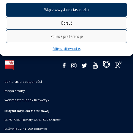
kategorie:
tematy badawcze
Włącz wszystkie ciasteczka
tagi :
materiały porowate
metalurgia proszków
modyfikacja powierzchni
nanokompozyty
stopy tytanu
Odrzuć
Zobacz preferencje
Polityka plików cookies
deklaracja dostępności
mapa strony
Webmaster: Jacek Krawczyk
Instytut Inżynierii Materiałowej
ul. 75 Pułku Piechoty 1A, 41-500 Chorzów
ul. Żytnia 12, 41-200 Sosnowiec