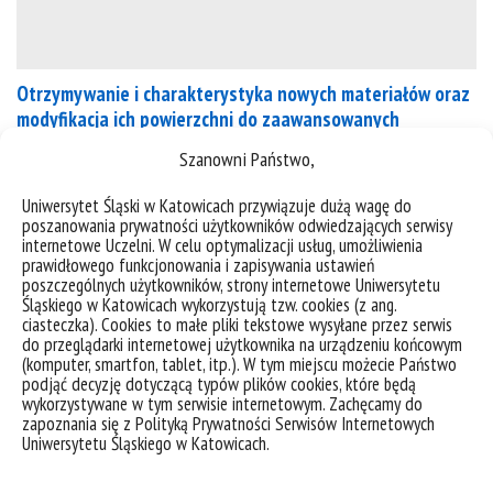
Otrzymywanie i charakterystyka nowych materiałów oraz
modyfikacja ich powierzchni do zaawansowanych
zastosowań inżynierskich
Szanowni Państwo,
Opis tematuSkład zespołuOpis tematu Lider: dr
Uniwersytet Śląski w Katowicach przywiązuje dużą wagę do
poszanowania prywatności użytkowników odwiedzających serwisy
hab. Grzegorz Dercz, prof. UŚ Głównym celem
internetowe Uczelni. W celu optymalizacji usług, umożliwienia
proponowanego projektu jest wytworzenie
prawidłowego funkcjonowania i zapisywania ustawień
innowacyjnych materiałów z przeznaczeniem do
poszczególnych użytkowników, strony internetowe Uniwersytetu
Śląskiego w Katowicach wykorzystują tzw. cookies (z ang.
zaawansowanych zastosowań inżynierskich w tym
ciasteczka). Cookies to małe pliki tekstowe wysyłane przez serwis
biomedycznych. Ponadto, zostanie określony wpływ
do przeglądarki internetowej użytkownika na urządzeniu końcowym
zastosowanych pierwiastków stopowych na skład
(komputer, smartfon, tablet, itp.). W tym miejscu możecie Państwo
podjąć decyzję dotyczącą typów plików cookies, które będą
fazowy, mikrostrukturę, porowatość, wybrane
wykorzystywane w tym serwisie internetowym. Zachęcamy do
właściwości mechaniczne oraz odporność korozyjną
zapoznania się z Polityką Prywatności Serwisów Internetowych
Uniwersytetu Śląskiego w Katowicach.
otrzymanych materiałów, w szczególności stopów
na bazie tytanu. Wybrane...