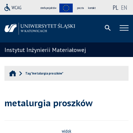
PL
EN
strefa projektów
poczta
kontakt
Instytut Inżynierii Materiałowej
Tag "metalurgia proszków"
metalurgia proszków
widok